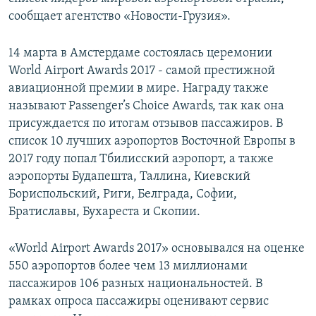
СПОРТ
БЛОГИ
АРХИВ РАДИОПРОГРАММЫ
сообщает агентство «Новости-Грузия».
МИР
ГОЛОСА
14 марта в Амстердаме состоялась церемонии
ЧИТАЕМ ПРЕССУ
Все сайты РСЕ/РС
World Airport Awards 2017 - самой престижной
авиационной премии в мире. Награду также
называют Passenger’s Choice Awards, так как она
присуждается по итогам отзывов пассажиров. В
список 10 лучших аэропортов Восточной Европы в
2017 году попал Тбилисский аэропорт, а также
аэропорты Будапешта, Таллина, Киевский
Бориспольский, Риги, Белграда, Софии,
Братиславы, Бухареста и Скопии.
«World Airport Awards 2017» основывался на оценке
550 аэропортов более чем 13 миллионами
пассажиров 106 разных национальностей. В
рамках опроса пассажиры оценивают сервис