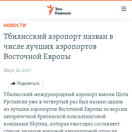
Accessibility
links
Вернуться
НОВОСТИ
к
НОВОСТИ
Тбилисский аэропорт назван в
основному
ТБИЛИСИ
содержанию
числе лучших аэропортов
СУХУМИ
Вернутся
Восточной Европы
к
ЦХИНВАЛИ
главной
Март 18, 2017
ВЕСЬ КАВКАЗ
навигации
Вернутся
Поделиться
ТЕМЫ
СЕВЕРНЫЙ КАВКАЗ
к
Тбилисский международный аэропорт имени Шота
РУБРИКИ
АРМЕНИЯ
ПОЛИТИКА
поиску
Руставели уже в четвертый раз был назван одним
МУЛЬТИМЕДИА
АЗЕРБАЙДЖАН
ЭКОНОМИКА
НЕКРУГЛЫЙ СТОЛ
из лучших аэропортов Восточной Европы по версии
АУДИО
авторитетной британской консалтинговой
ОБЩЕСТВО
ГОСТЬ НЕДЕЛИ
ВИДЕО
компании Skytrax, которая ежегодно составляет
КУЛЬТУРА
ПОЗИЦИЯ
ФОТО
ПОДКАСТЫ
список лидеров мировой аэропортовой отрасли,
ПРИСОЕДИНЯЙТЕСЬ!