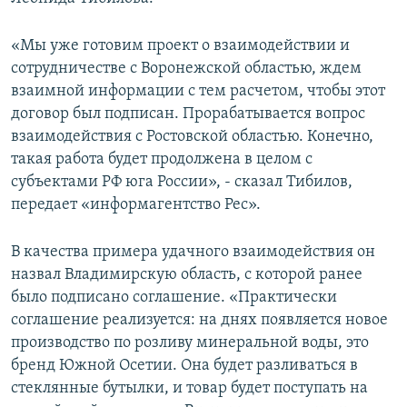
СПОРТ
БЛОГИ
АРХИВ РАДИОПРОГРАММЫ
«Мы уже готовим проект о взаимодействии и
МИР
ГОЛОСА
сотрудничестве с Воронежской областью, ждем
ЧИТАЕМ ПРЕССУ
Все сайты РСЕ/РС
взаимной информации с тем расчетом, чтобы этот
договор был подписан. Прорабатывается вопрос
взаимодействия с Ростовской областью. Конечно,
такая работа будет продолжена в целом с
субъектами РФ юга России», - сказал Тибилов,
передает «информагентство Рес».
В качества примера удачного взаимодействия он
назвал Владимирскую область, с которой ранее
было подписано соглашение. «Практически
соглашение реализуется: на днях появляется новое
производство по розливу минеральной воды, это
бренд Южной Осетии. Она будет разливаться в
стеклянные бутылки, и товар будет поступать на