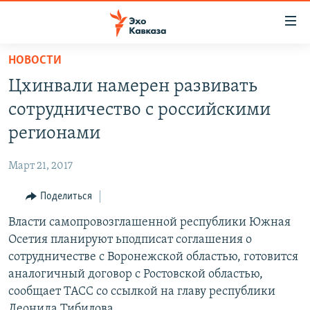
Accessibility
links
Вернуться
НОВОСТИ
к
НОВОСТИ
Цхинвали намерен развивать
основному
ТБИЛИСИ
содержанию
сотрудничество с российскими
СУХУМИ
Вернутся
регионами
к
ЦХИНВАЛИ
главной
Март 21, 2017
ВЕСЬ КАВКАЗ
навигации
Вернутся
Поделиться
ТЕМЫ
СЕВЕРНЫЙ КАВКАЗ
к
Власти самопровозглашенной республики Южная
РУБРИКИ
АРМЕНИЯ
ПОЛИТИКА
поиску
Осетия планируют ьподписат соглашения о
МУЛЬТИМЕДИА
АЗЕРБАЙДЖАН
ЭКОНОМИКА
НЕКРУГЛЫЙ СТОЛ
сотрудничестве с Воронежской областью, готовится
АУДИО
аналогичный договор с Ростовской областью,
ОБЩЕСТВО
ГОСТЬ НЕДЕЛИ
ВИДЕО
сообщает ТАСС со ссылкой на главу республики
КУЛЬТУРА
ПОЗИЦИЯ
ФОТО
ПОДКАСТЫ
Леонида Тибилова.
ПРИСОЕДИНЯЙТЕСЬ!