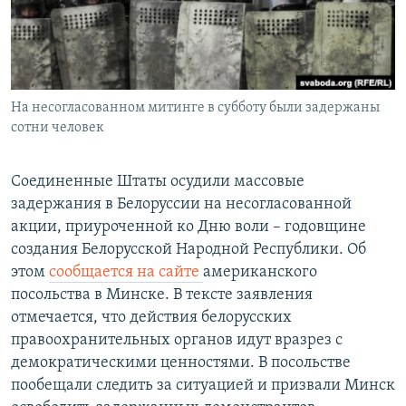
СПОРТ
БЛОГИ
АРХИВ РАДИОПРОГРАММЫ
МИР
ГОЛОСА
ЧИТАЕМ ПРЕССУ
Все сайты РСЕ/РС
На несогласованном митинге в субботу были задержаны
сотни человек
Соединенные Штаты осудили массовые
задержания в Белоруссии на несогласованной
акции, приуроченной ко Дню воли – годовщине
создания Белорусской Народной Республики. Об
этом
сообщается на сайте
американского
посольства в Минске. В тексте заявления
отмечается, что действия белорусских
правоохранительных органов идут вразрез с
демократическими ценностями. В посольстве
пообещали следить за ситуацией и призвали Минск