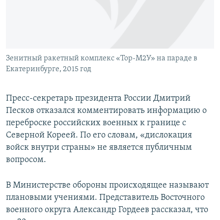
СПОРТ
БЛОГИ
АРХИВ РАДИОПРОГРАММЫ
МИР
ГОЛОСА
ЧИТАЕМ ПРЕССУ
Все сайты РСЕ/РС
Зенитный ракетный комплекс «Тор-М2У» на параде в
Екатеринбурге, 2015 год
Пресс-секретарь президента России Дмитрий
Песков отказался комментировать информацию о
переброске российских военных к границе с
Северной Кореей. По его словам, «дислокация
войск внутри страны» не является публичным
вопросом.
В Министерстве обороны происходящее называют
плановыми учениями. Представитель Восточного
военного округа Александр Гордеев рассказал, что