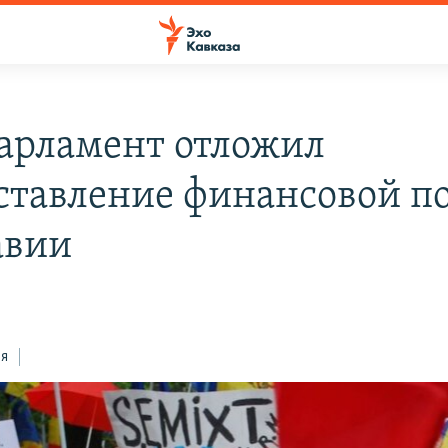
арламент отложил
ставление финансовой 
авии
ся