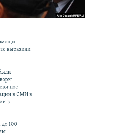
помощи
нте выразили
были
оворы
ревичюс
уации в СМИ в
ий в
 до 100
ммы