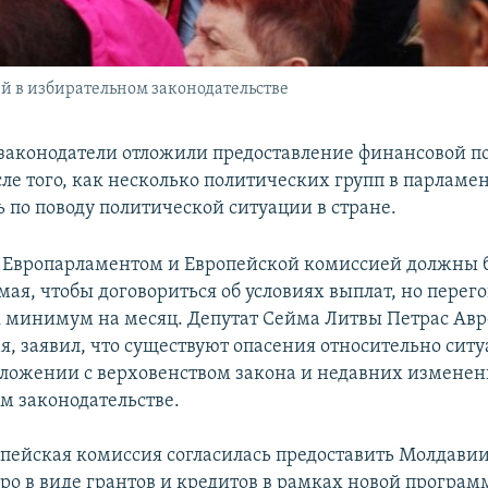
й в избирательном законодательстве
законодатели отложили предоставление финансовой 
ле того, как несколько политических групп в парламе
 по поводу политической ситуации в стране.
 Европарламентом и Европейской комиссией должны 
 мая, чтобы договориться об условиях выплат, но перег
 минимум на месяц. Депутат Сейма Литвы Петрас Ав
ая, заявил, что существуют опасения относительно сит
ложении с верховенством закона и недавних изменен
м законодательстве.
опейская комиссия согласилась предоставить Молдавии
ро в виде грантов и кредитов в рамках новой програ