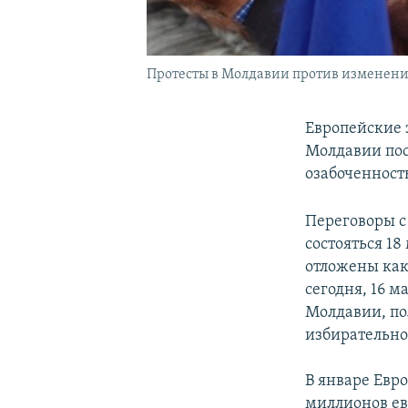
Протесты в Молдавии против изменени
Европейские 
Молдавии пос
озабоченность
Переговоры с
состояться 18
отложены как
сегодня, 16 м
Молдавии, по
избирательно
В январе Евр
миллионов ев