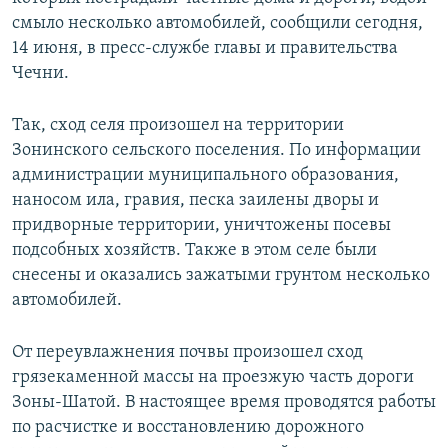
СПОРТ
БЛОГИ
АРХИВ РАДИОПРОГРАММЫ
смыло несколько автомобилей, сообщили сегодня,
14 июня, в пресс-службе главы и правительства
МИР
ГОЛОСА
Чечни.
ЧИТАЕМ ПРЕССУ
Все сайты РСЕ/РС
Так, сход селя произошел на территории
Зонинского сельского поселения. По информации
администрации муниципального образования,
наносом ила, гравия, песка заилены дворы и
придворные территории, уничтожены посевы
подсобных хозяйств. Также в этом селе были
снесены и оказались зажатыми грунтом несколько
автомобилей.
От переувлажнения почвы произошел сход
грязекаменной массы на проезжую часть дороги
Зоны-Шатой. В настоящее время проводятся работы
по расчистке и восстановлению дорожного