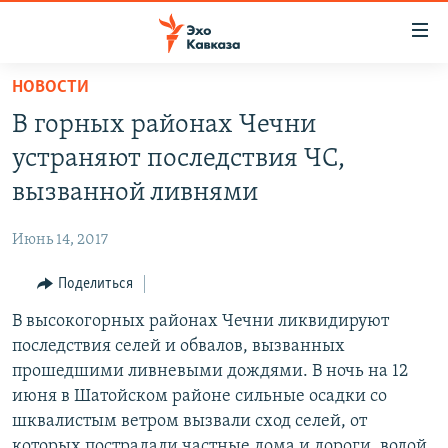
Accessibility
links
Вернуться
НОВОСТИ
к
НОВОСТИ
В горных районах Чечни
основному
ТБИЛИСИ
содержанию
устраняют последствия ЧС,
СУХУМИ
Вернутся
вызванной ливнями
к
ЦХИНВАЛИ
главной
Июнь 14, 2017
ВЕСЬ КАВКАЗ
навигации
Вернутся
Поделиться
ТЕМЫ
СЕВЕРНЫЙ КАВКАЗ
к
В высокогорных районах Чечни ликвидируют
РУБРИКИ
АРМЕНИЯ
ПОЛИТИКА
поиску
последствия селей и обвалов, вызванных
МУЛЬТИМЕДИА
АЗЕРБАЙДЖАН
ЭКОНОМИКА
НЕКРУГЛЫЙ СТОЛ
прошедшими ливневыми дождями. В ночь на 12
АУДИО
июня в Шатойском районе сильные осадки со
ОБЩЕСТВО
ГОСТЬ НЕДЕЛИ
ВИДЕО
шквалистым ветром вызвали сход селей, от
КУЛЬТУРА
ПОЗИЦИЯ
ФОТО
ПОДКАСТЫ
которых пострадали частные дома и дороги, водой
ПРИСОЕДИНЯЙТЕСЬ!