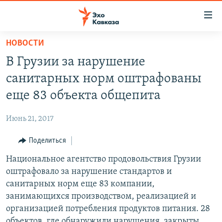
Accessibility
links
Вернуться
НОВОСТИ
к
НОВОСТИ
В Грузии за нарушение
основному
ТБИЛИСИ
содержанию
санитарных норм оштрафованы
СУХУМИ
Вернутся
еще 83 объекта общепита
к
ЦХИНВАЛИ
главной
Июнь 21, 2017
ВЕСЬ КАВКАЗ
навигации
Вернутся
Поделиться
ТЕМЫ
СЕВЕРНЫЙ КАВКАЗ
к
Национальное агентство продовольствия Грузии
РУБРИКИ
АРМЕНИЯ
ПОЛИТИКА
поиску
оштрафовало за нарушение стандартов и
МУЛЬТИМЕДИА
АЗЕРБАЙДЖАН
ЭКОНОМИКА
НЕКРУГЛЫЙ СТОЛ
санитарных норм еще 83 компании,
АУДИО
занимающихся производством, реализацией и
ОБЩЕСТВО
ГОСТЬ НЕДЕЛИ
ВИДЕО
организацией потребления продуктов питания. 28
КУЛЬТУРА
ПОЗИЦИЯ
ФОТО
ПОДКАСТЫ
объектов, где обнаружили нарушения, закрыты.
ПРИСОЕДИНЯЙТЕСЬ!