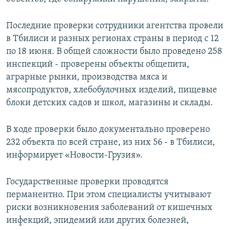
СПОРТ
БЛОГИ
АРХИВ РАДИОПРОГРАММЫ
Последние проверки сотрудники агентства провели
МИР
ГОЛОСА
в Тбилиси и разных регионах страны в период с 12
ЧИТАЕМ ПРЕССУ
Все сайты РСЕ/РС
по 18 июня. В общей сложности было проведено 258
инспекций - проверены объекты общепита,
аграрные рынки, производства мяса и
мясопродуктов, хлебобулочных изделий, пищевые
блоки детских садов и школ, магазины и склады.
В ходе проверки было документально проверено
232 объекта по всей стране, из них 56 - в Тбилиси,
информирует «Новости-Грузия».
Государственные проверки проводятся
перманентно. При этом специалисты учитывают
риски возникновения заболеваний от кишечных
инфекций, эпидемий или других болезней,