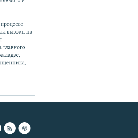
иняемого и
 процессе
ыл вызван на
я
а главного
маладзе,
вященника,