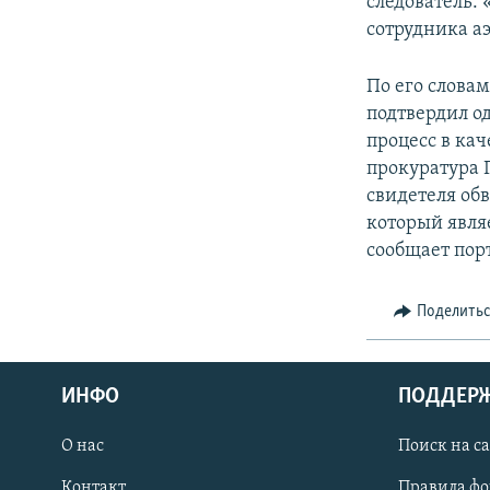
следователь. 
сотрудника аэ
По его словам
подтвердил о
процесс в кач
прокуратура Г
свидетеля об
который явля
сообщает пор
Поделить
ИНФО
ПОДДЕР
О нас
Поиск на с
ПРИСОЕДИНЯЙТЕСЬ!
Контакт
Правила ф