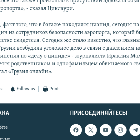
«Все это также произошло в присутствии адвоката обв
ропорта», - сказал Циклаури.
, факт того, что в багаже находился цианид, сегодня на
дин из сотрудников безопасности аэропорта, который б
естве свидетеля. Сегодня же стало известно, что главна
рузии возбудила уголовное дело в связи с давлением н
винения по «делу о циниде» - журналиста Ираклия Ма
ется родственником и однофамильцем обвиняемого с
тал «Грузия онлайн».
ся
Follow us
Print
ЖКА
ПРИСОЕДИНЯЙТЕСЬ!
айте
орума