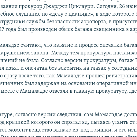
заявил прокурор Джарджи Циклаури. Сегодня, 26 июня
ебное слушание по «делу о цианиде», в ходе которого
трудники службы безопасности аэропорта, в присутст
17 года был произведен обыск багажа священника в аэ
аладзе считают, что изъятие и процесс опечатки бага
нарушением закона. Между тем прокуратура настаивае
шений не было. Согласно версии прокуратуры, багаж 
 изъят и опечатан без вскрытия на глазах у сотрудник
о сразу после того, как Мамаладзе прошел регистрацию
ященник был задержан на основании оперативной и
месте с Мамаладзе отвезли в главную прокуратуру, где
туре, согласно версии следствия, сам Мамаладзе дост
од крышкой которого он спрятал яд, пытаясь утаить от
этот момент вещество выпало из-под крышки, и его изъ