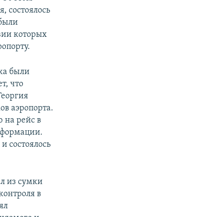
, состоялось
 были
вии которых
ропорту.
жа были
т, что
Георгия
ов аэропорта.
 на рейс в
нформации.
 и состоялось
ал из сумки
 контроля в
ял