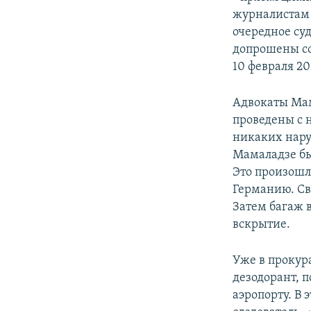
СПОРТ
БЛОГИ
АРХИВ РАДИОПРОГРАММЫ
журналистам 
МИР
ГОЛОСА
очередное суд
допрошены со
ЧИТАЕМ ПРЕССУ
10 февраля 20
Адвокаты Мам
проведены с 
никаких нару
Мамаладзе был
Это произошл
Германию. Св
Затем багаж в
вскрытие.
Уже в прокура
дезодорант, п
аэропорту. В 