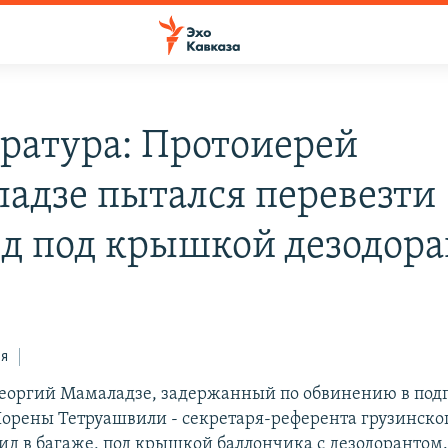
ратура: Протоиерей
адзе пытался перевезти
д под крышкой дезодора
ся
еоргий Мамаладзе, задержанный по обвинению в под
орены Тетруашвили - секретаря-референта грузинског
нид в багаже, под крышкой баллончика с дезодорантом.