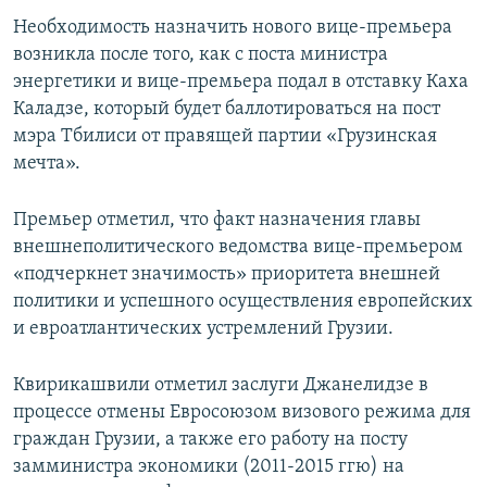
СПОРТ
БЛОГИ
АРХИВ РАДИОПРОГРАММЫ
Необходимость назначить нового вице-премьера
возникла после того, как с поста министра
МИР
ГОЛОСА
энергетики и вице-премьера подал в отставку Каха
ЧИТАЕМ ПРЕССУ
Все сайты РСЕ/РС
Каладзе, который будет баллотироваться на пост
мэра Тбилиси от правящей партии «Грузинская
мечта».
Премьер отметил, что факт назначения главы
внешнеполитического ведомства вице-премьером
«подчеркнет значимость» приоритета внешней
политики и успешного осуществления европейских
и евроатлантических устремлений Грузии.
Квирикашвили отметил заслуги Джанелидзе в
процессе отмены Евросоюзом визового режима для
граждан Грузии, а также его работу на посту
замминистра экономики (2011-2015 ггю) на