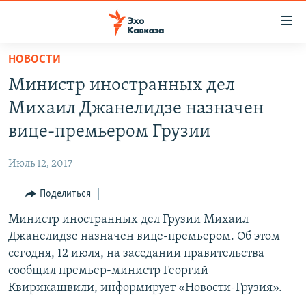
Accessibility
links
Вернуться
НОВОСТИ
к
НОВОСТИ
Министр иностранных дел
основному
ТБИЛИСИ
содержанию
Михаил Джанелидзе назначен
СУХУМИ
Вернутся
вице-премьером Грузии
к
ЦХИНВАЛИ
главной
Июль 12, 2017
ВЕСЬ КАВКАЗ
навигации
Вернутся
Поделиться
ТЕМЫ
СЕВЕРНЫЙ КАВКАЗ
к
Министр иностранных дел Грузии Михаил
РУБРИКИ
АРМЕНИЯ
ПОЛИТИКА
поиску
Джанелидзе назначен вице-премьером. Об этом
МУЛЬТИМЕДИА
АЗЕРБАЙДЖАН
ЭКОНОМИКА
НЕКРУГЛЫЙ СТОЛ
сегодня, 12 июля, на заседании правительства
АУДИО
сообщил премьер-министр Георгий
ОБЩЕСТВО
ГОСТЬ НЕДЕЛИ
ВИДЕО
Квирикашвили, информирует «Новости-Грузия».
КУЛЬТУРА
ПОЗИЦИЯ
ФОТО
ПОДКАСТЫ
ПРИСОЕДИНЯЙТЕСЬ!