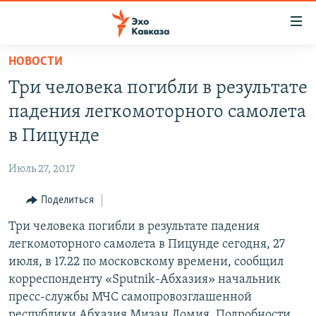
Accessibility
links
Вернуться
НОВОСТИ
к
НОВОСТИ
Три человека погибли в результате
основному
ТБИЛИСИ
содержанию
падения легкомоторного самолета
СУХУМИ
Вернутся
в Пицунде
к
ЦХИНВАЛИ
главной
Июль 27, 2017
ВЕСЬ КАВКАЗ
навигации
Вернутся
Поделиться
ТЕМЫ
СЕВЕРНЫЙ КАВКАЗ
к
Три человека погибли в результате падения
РУБРИКИ
АРМЕНИЯ
ПОЛИТИКА
поиску
легкомоторного самолета в Пицунде сегодня, 27
МУЛЬТИМЕДИА
АЗЕРБАЙДЖАН
ЭКОНОМИКА
НЕКРУГЛЫЙ СТОЛ
июля, в 17.22 по московскому времени, сообщил
АУДИО
корреспонденту «Sputnik-Абхазия» начальник
ОБЩЕСТВО
ГОСТЬ НЕДЕЛИ
ВИДЕО
пресс-службы МЧС самопровозглашенной
КУЛЬТУРА
ПОЗИЦИЯ
ФОТО
ПОДКАСТЫ
республики Абхазия Мизан Ломия. Подробности
ПРИСОЕДИНЯЙТЕСЬ!