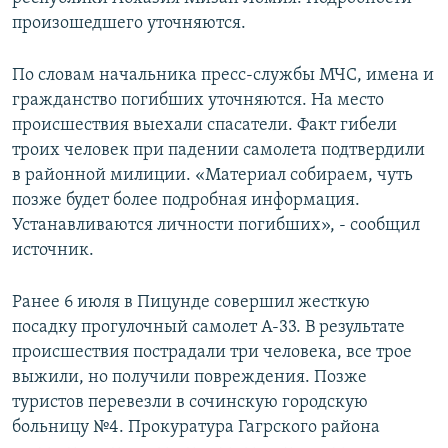
СПОРТ
БЛОГИ
АРХИВ РАДИОПРОГРАММЫ
произошедшего уточняются.
МИР
ГОЛОСА
По словам начальника пресс-службы МЧС, имена и
ЧИТАЕМ ПРЕССУ
Все сайты РСЕ/РС
гражданство погибших уточняются. На место
происшествия выехали спасатели. Факт гибели
троих человек при падении самолета подтвердили
в районной милиции. «Материал собираем, чуть
позже будет более подробная информация.
Устанавливаются личности погибших», - сообщил
источник.
Ранее 6 июля в Пицунде совершил жесткую
посадку прогулочный самолет А-33. В результате
происшествия пострадали три человека, все трое
выжили, но получили повреждения. Позже
туристов перевезли в сочинскую городскую
больницу №4. Прокуратура Гагрского района