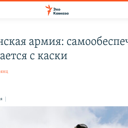
нская армия: самообеспе
ается с каски
нянц
ся