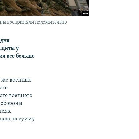
оны восприняли положительно
одня
ащиты у
ия все больше
 же военные
ого
ого военного
р обороны
ниях
аказ на сумму