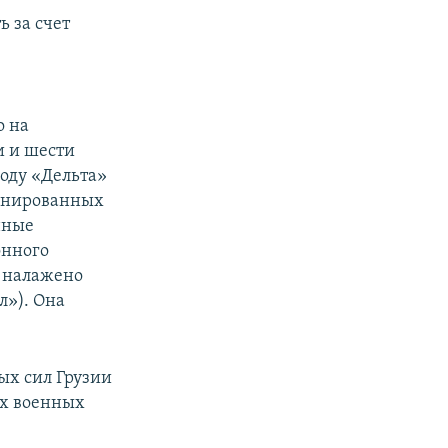
 за счет
о на
и и шести
оду «Дельта»
ронированных
нные
онного
т налажено
л»). Она
ых сил Грузии
их военных