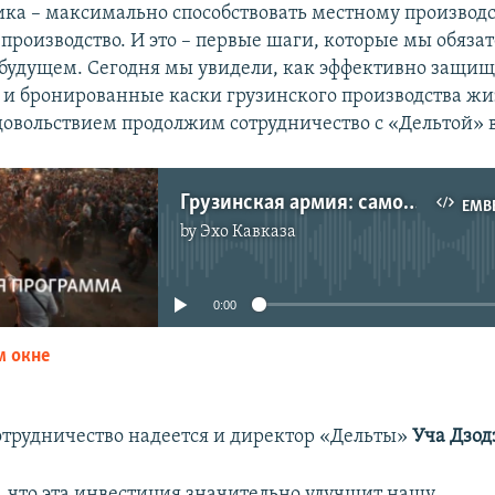
ка – максимально способствовать местному производс
производство. И это – первые шаги, которые мы обяза
будущем. Сегодня мы увидели, как эффективно защи
и бронированные каски грузинского производства жи
довольствием продолжим сотрудничество с «Дельтой» 
Грузинская армия: самообеспечение начинается с каски
EMB
by
Эхо Кавказа
No media source currently available
0:00
м окне
EMBED
отрудничество надеется и директор «Дельты»
Уча Дзо
 что эта инвестиция значительно улучшит нашу