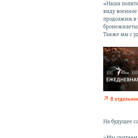
«Наша полити
виду военное 
продолжим в 
бронежилеты 
Также мы с у
В отдельно
На будущее с
«Мы считаем,