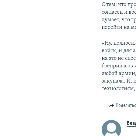
С тем, что п
согласен и в
думает, что 
перейти на м
«Ну, полност
войск, и для 
на это не спо
боеприпасов 
любой армии,
закупала. И,
технологиям, 
Поделить
Вла