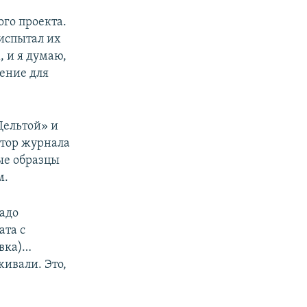
го проекта.
испытал их
, и я думаю,
ение для
Дельтой» и
тор журнала
рые образцы
м.
надо
ата с
овка)…
ивали. Это,