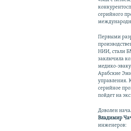
конкурентосп
серийного пр
международн
Первыми разр
производстве
НИИ, стали Б
заключила ко
медико-эваку
Арабские Эми
управления. 
серийное про
пойдет на экс
Доволен нача
Владимир Ча
инженеров: