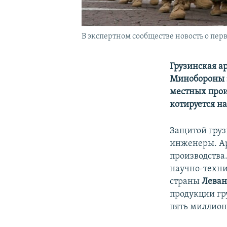
В экспертном сообществе новость о п
Грузинская ар
Минобороны з
местных прои
котируется н
Защитой груз
инженеры. Ар
производства
научно-техни
страны
Леван
продукции гр
пять миллион