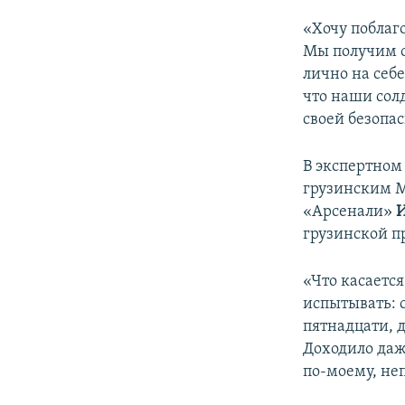
«Хочу поблаг
Мы получим о
лично на себе
что наши сол
своей безопас
В экспертном
грузинским М
«Арсенали»
грузинской п
«Что касается
испытывать: с
пятнадцати, 
Доходило даж
по-моему, неп