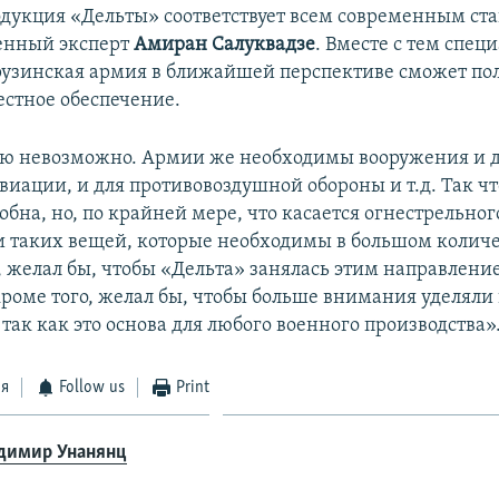
родукция «Дельты» соответствует всем современным ст
оенный эксперт
Амиран Салуквадзе
. Вместе с тем спец
грузинская армия в ближайшей перспективе сможет по
естное обеспечение.
ью невозможно. Армии же необходимы вооружения и 
авиации, и для противовоздушной обороны и т.д. Так чт
собна, но, по крайней мере, что касается огнестрельно
и таких вещей, которые необходимы в большом количе
 желал бы, чтобы «Дельта» занялась этим направление
 кроме того, желал бы, чтобы больше внимания уделял
так как это основа для любого военного производства»
ся
Follow us
Print
димир Унанянц