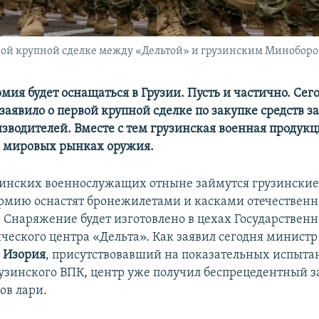
ервой крупной сделке между «Дельтой» и грузинским Минобор
мия будет оснащаться в Грузии. Пусть и частично. Сег
аявило о первой крупной сделке по закупке средств з
зводителей. Вместе с тем грузинская военная продукц
а мировых рынках оружия.
инских военнослужащих отныне займутся грузинские
мию оснастят бронежилетами и касками отечественн
. Снаряжение будет изготовлено в цехах Государственн
ческого центра «Дельта». Как заявил сегодня минист
 Изория
, присутствовавший на показательных испыта
узинского ВПК, центр уже получил беспрецедентный з
ов лари.