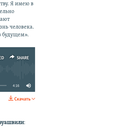
тву. Я имею в
тельно
щают
знь человека.
в будущем».
ED
SHARE
4:16
Скачать
SHARE
дзуашвили
: