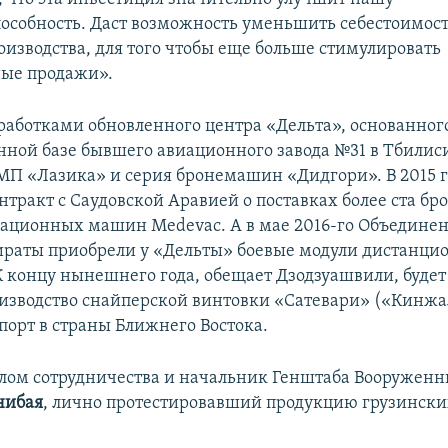
особность. Даст возможность уменьшить себестоимость
оизводства, для того чтобы еще больше стимулировать
ые продажи».
аботками обновленного центра «Дельта», основанног
нной базе бывшего авиационного завода №31 в Тбилис
МП «Лазика» и серия бронемашин «Дидгори». В 2015 г
нтракт с Саудовской Аравией о поставках более ста б
ационных машин Medevac. А в мае 2016-го Объедине
раты приобрели у «Дельты» боевые модули дистанци
К концу нынешнего года, обещает Дзодзуашвили, буде
изводство снайперской винтовки «Сатевари» («Кинжа
порт в страны Ближнего Востока.
лом сотрудничества и начальник Генштаба Вооруженн
чибая
, лично протестировавший продукцию грузинск