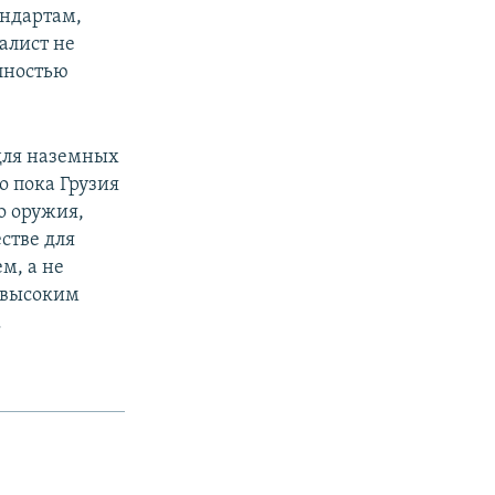
андартам,
иалист не
лностью
для наземных
о пока Грузия
го оружия,
стве для
м, а не
и высоким
.