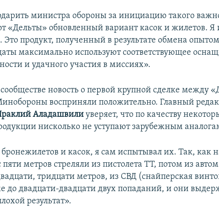
одарить министра обороны за инициацию такого важно
т «Дельты» обновленный вариант касок и жилетов. Я 
. Это продукт, полученный в результате обмена опытом
даты максимально используют соответствующее оснащ
ности и удачного участия в миссиях».
 сообществе новость о первой крупной сделке между «
инобороны восприняли положительно. Главный редак
Ираклий Аладашвили
уверяет, что по качеству некото
родукции нисколько не уступают зарубежным аналога
 бронежилетов и касок, я сам испытывал их. Так, как 
 пяти метров стреляли из пистолета ТТ, потом из автом
двадцати, тридцати метров, из СВД (снайперская винт
е до двадцати-двадцати двух попаданий, и они выдерж
лохой результат».