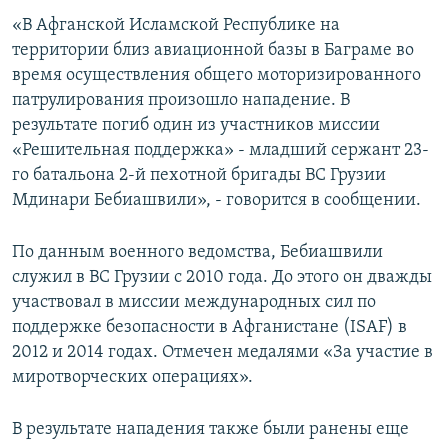
СПОРТ
БЛОГИ
АРХИВ РАДИОПРОГРАММЫ
«В Афганской Исламской Республике на
территории близ авиационной базы в Баграме во
МИР
ГОЛОСА
время осуществления общего моторизированного
ЧИТАЕМ ПРЕССУ
Все сайты РСЕ/РС
патрулирования произошло нападение. В
результате погиб один из участников миссии
«Решительная поддержка» - младший сержант 23-
го батальона 2-й пехотной бригады ВС Грузии
Мдинари Бебиашвили», - говорится в сообщении.
По данным военного ведомства, Бебиашвили
служил в ВС Грузии с 2010 года. До этого он дважды
участвовал в миссии международных сил по
поддержке безопасности в Афганистане (ISAF) в
2012 и 2014 годах. Отмечен медалями «За участие в
миротворческих операциях».
В результате нападения также были ранены еще