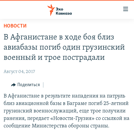
Accessibility
links
Вернуться
НОВОСТИ
к
НОВОСТИ
В Афганистане в ходе боя близ
основному
ТБИЛИСИ
содержанию
авиабазы погиб один грузинский
СУХУМИ
Вернутся
военный и трое пострадали
к
ЦХИНВАЛИ
главной
Август 04, 2017
ВЕСЬ КАВКАЗ
навигации
Вернутся
Поделиться
ТЕМЫ
СЕВЕРНЫЙ КАВКАЗ
к
В Афганистане в результате нападения на патруль
РУБРИКИ
АРМЕНИЯ
ПОЛИТИКА
поиску
близ авиационной базы в Баграме погиб 25-летний
МУЛЬТИМЕДИА
АЗЕРБАЙДЖАН
ЭКОНОМИКА
НЕКРУГЛЫЙ СТОЛ
грузинский военнослужащий, еще трое получили
АУДИО
ранения, передает «Новости-Грузия» со ссылкой на
ОБЩЕСТВО
ГОСТЬ НЕДЕЛИ
ВИДЕО
сообщение Министерства обороны страны.
КУЛЬТУРА
ПОЗИЦИЯ
ФОТО
ПОДКАСТЫ
ПРИСОЕДИНЯЙТЕСЬ!