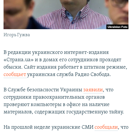
СПОРТ
БЛОГИ
АРХИВ РАДИОПРОГРАММЫ
МИР
ГОЛОСА
ЧИТАЕМ ПРЕССУ
Все сайты РСЕ/РС
Игорь Гужва
В редакции украинского интернет-издания
«Страна.ua» и в домах его сотрудников проходят
обыски. Сайт издания работает в штатном режиме,
сообщает
украинская служба Радио Свобода.
В Службе безопасности Украины
заявили
, что
сотрудники правоохранительных органов
проверяют компьютеры в офисе на наличие
материалов, содержащих государственную тайну.
На прошлой неделе украинские СМИ
сообщали
, что