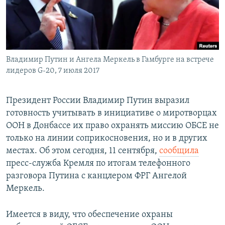
СПОРТ
БЛОГИ
АРХИВ РАДИОПРОГРАММЫ
МИР
ГОЛОСА
ЧИТАЕМ ПРЕССУ
Все сайты РСЕ/РС
Владимир Путин и Ангела Меркель в Гамбурге на встрече
лидеров G-20, 7 июля 2017
Президент России Владимир Путин выразил
готовность учитывать в инициативе о миротворцах
ООН в Донбассе их право охранять миссию ОБСЕ не
только на линии соприкосновения, но и в других
местах. Об этом сегодня, 11 сентября,
сообщила
пресс-служба Кремля по итогам телефонного
разговора Путина с канцлером ФРГ Ангелой
Меркель.
Имеется в виду, что обеспечение охраны