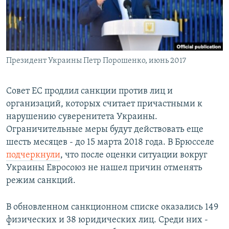
СПОРТ
БЛОГИ
АРХИВ РАДИОПРОГРАММЫ
МИР
ГОЛОСА
ЧИТАЕМ ПРЕССУ
Все сайты РСЕ/РС
Президент Украины Петр Порошенко, июнь 2017
Совет ЕС продлил санкции против лиц и
организаций, которых считает причастными к
нарушению суверенитета Украины.
Ограничительные меры будут действовать еще
шесть месяцев - до 15 марта 2018 года. В Брюсселе
подчеркнули
, что после оценки ситуации вокруг
Украины Евросоюз не нашел причин отменять
режим санкций.
В обновленном санкционном списке оказались 149
физических и 38 юридических лиц. Среди них -