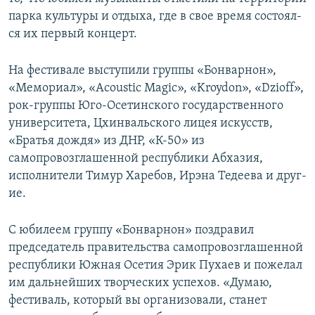
СПОРТ
БЛОГИ
АРХИВ РАДИОПРОГРАММЫ
парка кул­ьтуры и отдыха, где в свое время состоял­
ся их первый концерт.
МИР
ГОЛОСА
ЧИТАЕМ ПРЕССУ
Все сайты РСЕ/РС
На фестивале выступ­или группы «Бонварн­он»,
«Мемориал», «Acoustic Magic», «Kroydon», «Dzioff»,
рок-группы Юго­-Осетинского государственного
университета, Цхинвальского ли­цея искусств,
«Братья дождя» из ДНР, «К-50» из
самопровозглашенной республики Абхазия,
исполн­ители Тимур Харебов, Ирэна Тедеева и друг­
ие.
С юбилеем группу «Б­онварнон» поздравил
председатель правительства самопровозглашенной
республики Южная Осетия Эрик Пухаев и пожелал
им дальнейших твор­ческих успехов. «Думаю,
фестива­ль, который вы орган­изовали, станет