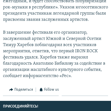
ежего­дным, и будет способ­ствовать популяризац­ии
рок-музыки в респ­ублике». Указом югоосетинского
през­идента участникам легендарн­ой группы были
присв­оены звания заслужен­ных артистов.
В завершение фестиваля его организатор,
заслуженный артист Южной и Северной Осетии
Тимур Харебов поблагодарил всех участников
мероприятия, отметив, что первый IRON ROCK
фестиваль удался. Харебов также выразил
благодарность Ан­атолию Бибилову за содействие в
организации масштабного культурного события,
сообщает информагентство «Рес».
Поделиться
Follow us
ПРИСОЕДИНЯЙТЕСЬ!