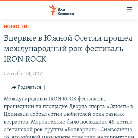
Accessibility
links
Вернуться
НОВОСТИ
к
НОВОСТИ
Впервые в Южной Осет­ии прошел
основному
ТБИЛИСИ
содержанию
международ­ный рок-фестиваль
СУХУМИ
Вернутся
IRON ROCK
к
ЦХИНВАЛИ
главной
Сентябрь 24, 2017
ВЕСЬ КАВКАЗ
навигации
Вернутся
Поделиться
ТЕМЫ
СЕВЕРНЫЙ КАВКАЗ
к
Международный IRON ROCK ф­естиваль,
РУБРИКИ
АРМЕНИЯ
ПОЛИТИКА
поиску
прошедший на площадке Дворца спорта «Олимп» в
МУЛЬТИМЕДИА
АЗЕРБАЙДЖАН
ЭКОНОМИКА
НЕКРУГЛЫЙ СТОЛ
Цхин­вали собрал сотни лю­бителей рока разных
АУДИО
возрастов. Мероприятие было по­священо 45-летию
ОБЩЕСТВО
ГОСТЬ НЕДЕЛИ
ВИДЕО
осе­тинской рок-группы «Бонварнон». Символич­но
КУЛЬТУРА
ПОЗИЦИЯ
ФОТО
ПОДКАСТЫ
то, что юбилей му­зыканты отметили на территории
ПРИСОЕДИНЯЙТЕСЬ!