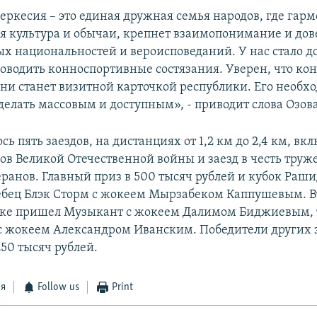
еркесия – это единая дружная семья народов, где гар
я культура и обычаи, крепнет взаимопонимание и до
х национальностей и вероисповеданий. У нас стало д
оводить конноспортивные состязания. Уверен, что кон
ни станет визитной карточкой республики. Его необх
делать массовым и доступным», - приводит слова Озов
ось пять заездов, на дистанциях от 1,2 км до 2,4 км, вкл
нов Великой Отечественной войны и заезд в честь труж
еранов. Главный приз в 500 тысяч рублей и кубок Раш
бец Блэк Сторм с жокеем Мырзабеком Каппушевым. В
нке пришел Музыкант с жокеем Далимом Биджиевым, 
с жокеем Александром Иванским. Победители других 
50 тысяч рублей.
ся
Follow us
Print