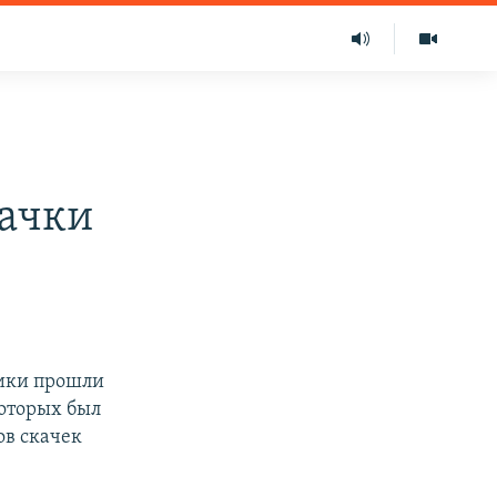
ачки
лики прошли
которых был
ов скачек