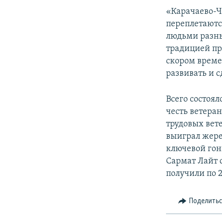
СПОРТ
БЛОГИ
АРХИВ РАДИОПРОГРАММЫ
«Карачаево-Ч
МИР
ГОЛОСА
переплетаютс
людьми разны
ЧИТАЕМ ПРЕССУ
традицией пр
скором време
развивать и с
Всего состоял
честь ветера
трудовых вет
выиграл жере
ключевой го
Сармат Лайт 
получили по 2
Поделить