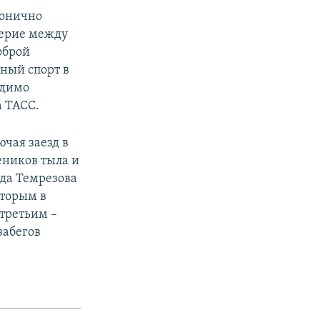
монично
верие между
оброй
ный спорт в
одимо
а ТАСС.
ючая заезд в
еников тыла и
ида Темрезова
торым в
третьим –
забегов