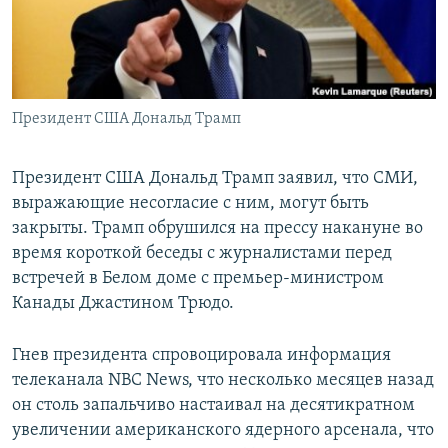
СПОРТ
БЛОГИ
АРХИВ РАДИОПРОГРАММЫ
МИР
ГОЛОСА
ЧИТАЕМ ПРЕССУ
Все сайты РСЕ/РС
Президент США Дональд Трамп
Президент США Дональд Трамп заявил, что СМИ,
выражающие несогласие с ним, могут быть
закрыты. Трамп обрушился на прессу накануне во
время короткой беседы с журналистами перед
встречей в Белом доме с премьер-министром
Канады Джастином Трюдо.
Гнев президента спровоцировала информация
телеканала NBC News, что несколько месяцев назад
он столь запальчиво настаивал на десятикратном
увеличении американского ядерного арсенала, что