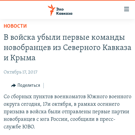
Accessibility
links
Вернуться
НОВОСТИ
к
НОВОСТИ
В войска убыли первые команды
основному
ТБИЛИСИ
содержанию
новобранцев из Северного Кавказа
СУХУМИ
Вернутся
и Крыма
к
ЦХИНВАЛИ
главной
Октябрь 17, 2017
ВЕСЬ КАВКАЗ
навигации
Вернутся
Поделиться
ТЕМЫ
СЕВЕРНЫЙ КАВКАЗ
к
Со сборных пунктов военкоматов Южного военного
РУБРИКИ
АРМЕНИЯ
ПОЛИТИКА
поиску
округа сегодня, 17и октября, в рамках осеннего
МУЛЬТИМЕДИА
АЗЕРБАЙДЖАН
ЭКОНОМИКА
НЕКРУГЛЫЙ СТОЛ
призыва в войска были отправлены первые партии
АУДИО
новобранцев с юга России, сообщили в пресс-
ОБЩЕСТВО
ГОСТЬ НЕДЕЛИ
ВИДЕО
службе ЮВО.
КУЛЬТУРА
ПОЗИЦИЯ
ФОТО
ПОДКАСТЫ
ПРИСОЕДИНЯЙТЕСЬ!