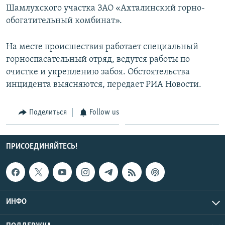
Шамлухского участка ЗАО «Ахталинский горно-
СПОРТ
БЛОГИ
АРХИВ РАДИОПРОГРАММЫ
обогатительный комбинат».
МИР
ГОЛОСА
ЧИТАЕМ ПРЕССУ
На месте происшествия работает специальный
Все сайты РСЕ/РС
горноспасательный отряд, ведутся работы по
очистке и укреплению забоя. Обстоятельства
инцидента выясняются, передает РИА Новости.
Поделиться
Follow us
ПРИСОЕДИНЯЙТЕСЬ!
ИНФО