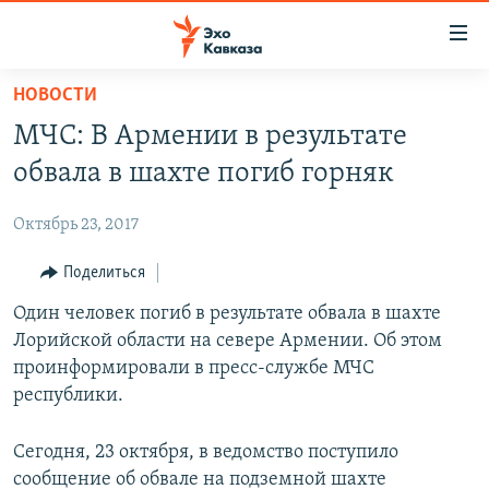
Accessibility
links
Вернуться
НОВОСТИ
к
НОВОСТИ
МЧС: В Армении в результате
основному
ТБИЛИСИ
содержанию
обвала в шахте погиб горняк
СУХУМИ
Вернутся
к
Октябрь 23, 2017
ЦХИНВАЛИ
главной
ВЕСЬ КАВКАЗ
Поделиться
навигации
Вернутся
ТЕМЫ
Один человек погиб в результате обвала в шахте
СЕВЕРНЫЙ КАВКАЗ
к
Лорийской области на севере Армении. Об этом
РУБРИКИ
АРМЕНИЯ
ПОЛИТИКА
поиску
проинформировали в пресс-службе МЧС
МУЛЬТИМЕДИА
АЗЕРБАЙДЖАН
ЭКОНОМИКА
НЕКРУГЛЫЙ СТОЛ
республики.
АУДИО
ОБЩЕСТВО
ГОСТЬ НЕДЕЛИ
ВИДЕО
Сегодня, 23 октября, в ведомство поступило
КУЛЬТУРА
ПОЗИЦИЯ
ФОТО
ПОДКАСТЫ
сообщение об обвале на подземной шахте
ПРИСОЕДИНЯЙТЕСЬ!