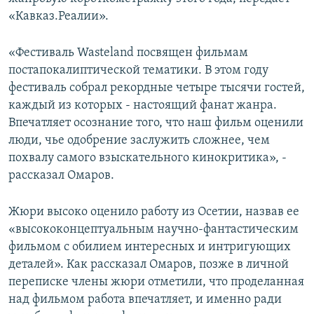
СПОРТ
БЛОГИ
АРХИВ РАДИОПРОГРАММЫ
«Кавказ.Реалии».
МИР
ГОЛОСА
«Фестиваль Wasteland посвящен фильмам
ЧИТАЕМ ПРЕССУ
Все сайты РСЕ/РС
постапокалиптической тематики. В этом году
фестиваль собрал рекордные четыре тысячи гостей,
каждый из которых - настоящий фанат жанра.
Впечатляет осознание того, что наш фильм оценили
люди, чье одобрение заслужить сложнее, чем
похвалу самого взыскательного кинокритика», -
рассказал Омаров.
Жюри высоко оценило работу из Осетии, назвав ее
«высококонцептуальным научно-фантастическим
фильмом с обилием интересных и интригующих
деталей». Как рассказал Омаров, позже в личной
переписке члены жюри отметили, что проделанная
над фильмом работа впечатляет, и именно ради