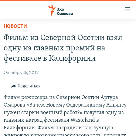
Accessibility
links
Вернуться
НОВОСТИ
к
НОВОСТИ
Фильм из Северной Осетии взял
основному
ТБИЛИСИ
содержанию
одну из главных премий на
СУХУМИ
Вернутся
фестивале в Калифорнии
к
ЦХИНВАЛИ
главной
Октябрь 25, 2017
ВЕСЬ КАВКАЗ
навигации
Вернутся
Поделиться
ТЕМЫ
СЕВЕРНЫЙ КАВКАЗ
к
Фильм режиссера из Северной Осетии Артура
РУБРИКИ
АРМЕНИЯ
ПОЛИТИКА
поиску
Омарова «Зачем Новому Федеративному Альянсу
МУЛЬТИМЕДИА
АЗЕРБАЙДЖАН
ЭКОНОМИКА
НЕКРУГЛЫЙ СТОЛ
нужен старый военный робот?» получил одну из
АУДИО
главных наград фестиваля Wasteland в
ОБЩЕСТВО
ГОСТЬ НЕДЕЛИ
ВИДЕО
Калифорнии. Фильм наградили как лучшую
КУЛЬТУРА
ПОЗИЦИЯ
ФОТО
ПОДКАСТЫ
жанровую короткометражку этого года, передает
ПРИСОЕДИНЯЙТЕСЬ!