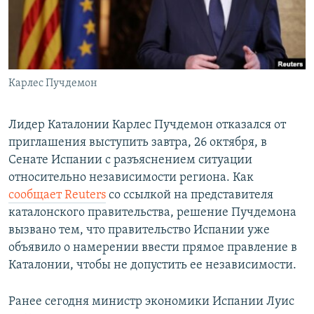
СПОРТ
БЛОГИ
АРХИВ РАДИОПРОГРАММЫ
МИР
ГОЛОСА
ЧИТАЕМ ПРЕССУ
Все сайты РСЕ/РС
Карлес Пучдемон
Лидер Каталонии Карлес Пучдемон отказался от
приглашения выступить завтра, 26 октября, в
Сенате Испании с разъяснением ситуации
относительно независимости региона. Как
сообщает Reuters
со ссылкой на представителя
каталонского правительства, решение Пучдемона
вызвано тем, что правительство Испании уже
объявило о намерении ввести прямое правление в
Каталонии, чтобы не допустить ее независимости.
Ранее сегодня министр экономики Испании Луис