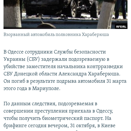
СПОРТ
БЛОГИ
АРХИВ РАДИОПРОГРАММЫ
МИР
ГОЛОСА
ЧИТАЕМ ПРЕССУ
Все сайты РСЕ/РС
Взорванный автомобиль полковника Хараберюша
В Одессе сотрудники Службы безопасности
Украины (СБУ) задержали подозреваемую в
убийстве заместителя начальника контрразведки
СБУ Донецкой области Александра Хараберюша.
Он погиб в результате подрыва автомобиля 31 марта
этого года в Мариуполе.
По данным следствия, подозреваемая в
совершении преступления приехала в Одессу,
чтобы получить биометрический паспорт. На
брифинге сегодня вечером, 31 октября, в Киеве