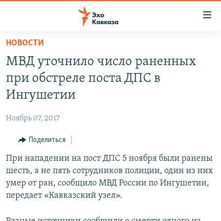
Accessibility
links
Вернуться
НОВОСТИ
к
НОВОСТИ
МВД уточнило число раненных
основному
ТБИЛИСИ
содержанию
при обстреле поста ДПС в
СУХУМИ
Вернутся
Ингушетии
к
ЦХИНВАЛИ
главной
Ноябрь 07, 2017
ВЕСЬ КАВКАЗ
навигации
Вернутся
Поделиться
ТЕМЫ
СЕВЕРНЫЙ КАВКАЗ
к
При нападении на пост ДПС 5 ноября были ранены
РУБРИКИ
АРМЕНИЯ
ПОЛИТИКА
поиску
шесть, а не пять сотрудников полиции, один из них
МУЛЬТИМЕДИА
АЗЕРБАЙДЖАН
ЭКОНОМИКА
НЕКРУГЛЫЙ СТОЛ
умер от ран, сообщило МВД России по Ингушетии,
АУДИО
передает «Кавказский узел».
ОБЩЕСТВО
ГОСТЬ НЕДЕЛИ
ВИДЕО
КУЛЬТУРА
ПОЗИЦИЯ
ФОТО
ПОДКАСТЫ
ПРИСОЕДИНЯЙТЕСЬ!