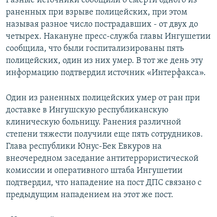
Разные источники сообщили о смерти одного из
СПОРТ
БЛОГИ
АРХИВ РАДИОПРОГРАММЫ
раненных при взрыве полицейских, при этом
называя разное число пострадавших - от двух до
МИР
ГОЛОСА
четырех. Накануне пресс-служба главы Ингушетии
ЧИТАЕМ ПРЕССУ
Все сайты РСЕ/РС
сообщила, что были госпитализированы пять
полицейских, один из них умер. В тот же день эту
информацию подтвердил источник «Интерфакса».
Один из раненных полицейских умер от ран при
доставке в Ингушскую республиканскую
клиническую больницу. Ранения различной
степени тяжести получили еще пять сотрудников.
Глава республики Юнус-Бек Евкуров на
внеочередном заседание антитеррористической
комиссии и оперативного штаба Ингушетии
подтвердил, что нападение на пост ДПС связано с
предыдущим нападением на этот же пост.