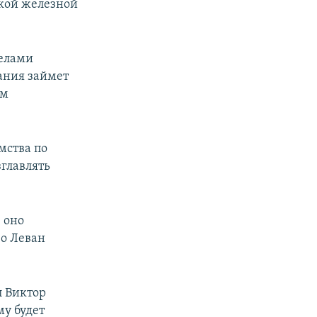
кой железной
делами
ания займет
ом
мства по
главлять
 оно
во Леван
л Виктор
му будет