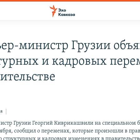
ер-министр Грузии объя
турных и кадровых пере
вительстве
ся
истр Грузии Георгий Киврикашвили на специальном 
оября, сообщил о переменах, которые произошли в пра
 структурных и кадровых изменениях в правительстве