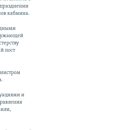
упразднении
нов кабмина.
одными
кружающей
стерству
й пост
инистром
а.
туациями и
правления
вили,