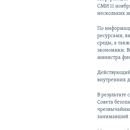
СПОРТ
БЛОГИ
АРХИВ РАДИОПРОГРАММЫ
СМИ 11 ноябр
МИР
ГОЛОСА
нескольких м
ЧИТАЕМ ПРЕССУ
По информаци
ресурсами, 
среды, а так
экономики. В
министра фин
Действующий
внутренних д
В результате
Совета безоп
чрезвычайным
занимавший п