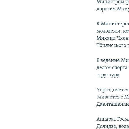
Министром фи
дороги» Маму
К Министерст
молодежи, ко
Михаил Чхенк
Тбилисского 
В ведение Ми
делам спорта
структуру.
Упраздняется
сливается с М
Давиташвили
Аппарат Госм
Долидзе, вол