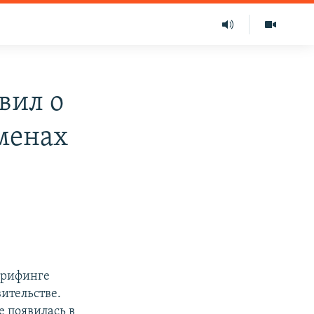
вил о
менах
брифинге
вительстве.
 появилась в