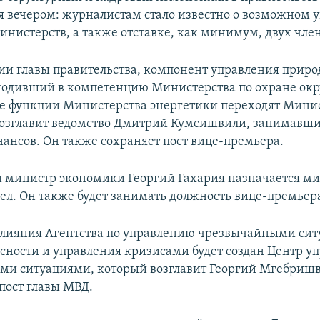
я вечером: журналистам стало известно о возможном 
инистерств, а также отставке, как минимум, двух чле
и главы правительства, компонент управления прир
входивший в компетенцию Министерства по охране о
же функции Министерства энергетики переходят Мини
озглавит ведомство Дмитрий Кумсишвили, занимавши
ансов. Он также сохраняет пост вице-премьера.
 министр экономики Георгий Гахария назначается м
ел. Он также будет занимать должность вице-премьер
 слияния Агентства по управлению чрезвычайными си
асности и управления кризисами будет создан Центр у
и ситуациями, который возглавит Георгий Мгебриш
ост главы МВД.