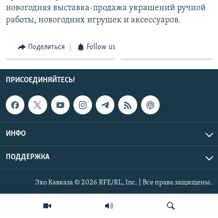
новогодняя выставка-продажа украшений ручной
СПОРТ
БЛОГИ
АРХИВ РАДИОПРОГРАММЫ
работы, новогодних игрушек и аксессуаров.
МИР
ГОЛОСА
ЧИТАЕМ ПРЕССУ
Все сайты РСЕ/РС
Поделиться
Follow us
ПРИСОЕДИНЯЙТЕСЬ!
ИНФО
ПОДДЕРЖКА
Эхо Кавказа © 2026 RFE/RL, Inc. | Все права защищены.