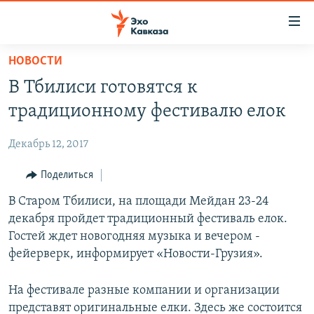
Accessibility
links
Вернуться
НОВОСТИ
к
НОВОСТИ
В Тбилиси готовятся к
основному
ТБИЛИСИ
содержанию
традиционному фестивалю елок
СУХУМИ
Вернутся
к
Декабрь 12, 2017
ЦХИНВАЛИ
главной
ВЕСЬ КАВКАЗ
Поделиться
навигации
Вернутся
ТЕМЫ
В Старом Тбилиси, на площади Мейдан 23-24
СЕВЕРНЫЙ КАВКАЗ
к
декабря пройдет традиционный фестиваль елок.
РУБРИКИ
АРМЕНИЯ
ПОЛИТИКА
поиску
Гостей ждет новогодняя музыка и вечером -
МУЛЬТИМЕДИА
АЗЕРБАЙДЖАН
ЭКОНОМИКА
НЕКРУГЛЫЙ СТОЛ
фейерверк, информирует «Новости-Грузия».
АУДИО
ОБЩЕСТВО
ГОСТЬ НЕДЕЛИ
ВИДЕО
На фестивале разные компании и организации
КУЛЬТУРА
ПОЗИЦИЯ
ФОТО
ПОДКАСТЫ
представят оригинальные елки. Здесь же состоится
ПРИСОЕДИНЯЙТЕСЬ!