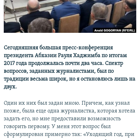
СПОРТ
БЛОГИ
АРХИВ РАДИОПРОГРАММЫ
МИР
ГОЛОСА
ЧИТАЕМ ПРЕССУ
Все сайты РСЕ/РС
Сегодняшняя большая пресс-конференция
президента Абхазии Рауля Хаджимба по итогам
2017 года продолжалась почти два часа. Спектр
вопросов, заданных журналистами, был по
традиции весьма широк, но я остановлюсь лишь на
двух.
Один их них был задан мною. Причем, как узнал
позже, была еще одна журналистка, которая хотела
задать его, но мне предоставили возможность
говорить первому. У меня этот вопрос был
сформулирован примерно так: «Уходящий год, при