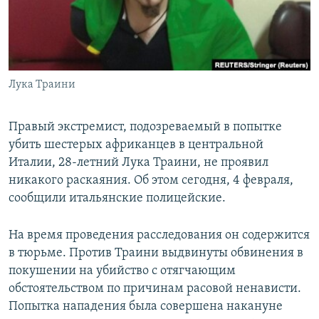
СПОРТ
БЛОГИ
АРХИВ РАДИОПРОГРАММЫ
МИР
ГОЛОСА
ЧИТАЕМ ПРЕССУ
Все сайты РСЕ/РС
Лука Траини
Правый экстремист, подозреваемый в попытке
убить шестерых африканцев в центральной
Италии, 28-летний Лука Траини, не проявил
никакого раскаяния. Об этом сегодня, 4 февраля,
сообщили итальянские полицейские.
На время проведения расследования он содержится
в тюрьме. Против Траини выдвинуты обвинения в
покушении на убийство с отягчающим
обстоятельством по причинам расовой ненависти.
Попытка нападения была совершена накануне