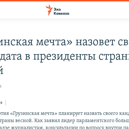
инская мечта» назовет св
дата в президенты стра
й
8
ся
тия «Грузинская мечта» планирует назвать своего кан
траны весной. Как заявил лидер парламентского боль
адзе журналистам, консультации по вопросу внутри па