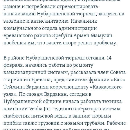
СПОРТ
БЛОГИ
АРХИВ РАДИОПРОГРАММЫ
районе и потребовали отремонтировать
канализацию Нубарашенской тюрьмы, жалуясь на
МИР
ГОЛОСА
зловоние и антисанитарию. Начальник
ЧИТАЕМ ПРЕССУ
Все сайты РСЕ/РС
коммунального отдела администрации
ереванского района Эребуни Армен Мамулян
пообещал им, что власти скоро решат проблему.
В районе Нубарашенской тюрьмы сегодня, 14
февраля, начались работы по ремонту
канализационной системы, рассказала член Совета
старейшин Еревана, представитель фракции «Елк»
Теймина Варданян корреспонденту «Кавказского
узла». По словам Варданян, сегодня в
Нубарашенской общине начала работать техника
компании Veolia Jur - единого оператора системы
снабжения питьевой воды, к зданию тюрьмы
прибыл также грузовик с новыми трубами. Рабочие