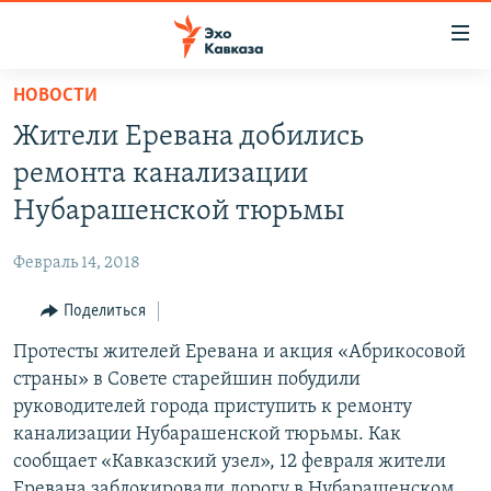
Accessibility
links
Вернуться
НОВОСТИ
к
НОВОСТИ
Жители Еревана добились
основному
ТБИЛИСИ
содержанию
ремонта канализации
СУХУМИ
Вернутся
Нубарашенской тюрьмы
к
ЦХИНВАЛИ
главной
Февраль 14, 2018
ВЕСЬ КАВКАЗ
навигации
Вернутся
Поделиться
ТЕМЫ
СЕВЕРНЫЙ КАВКАЗ
к
Протесты жителей Еревана и акция «Абрикосовой
РУБРИКИ
АРМЕНИЯ
ПОЛИТИКА
поиску
страны» в Совете старейшин побудили
МУЛЬТИМЕДИА
АЗЕРБАЙДЖАН
ЭКОНОМИКА
НЕКРУГЛЫЙ СТОЛ
руководителей города приступить к ремонту
АУДИО
канализации Нубарашенской тюрьмы. Как
ОБЩЕСТВО
ГОСТЬ НЕДЕЛИ
ВИДЕО
сообщает «Кавказский узел», 12 февраля жители
КУЛЬТУРА
ПОЗИЦИЯ
ФОТО
ПОДКАСТЫ
Еревана заблокировали дорогу в Нубарашенском
ПРИСОЕДИНЯЙТЕСЬ!