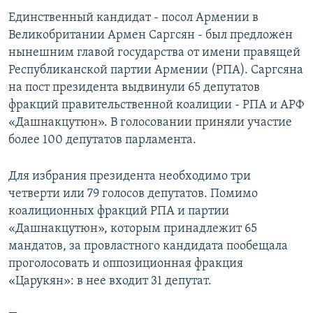
СПОРТ
БЛОГИ
АРХИВ РАДИОПРОГРАММЫ
Единственный кандидат - посол Армении в
Великобритании Армен Саргсян - был предложен
МИР
ГОЛОСА
нынешним главой государства от имени правящей
ЧИТАЕМ ПРЕССУ
Все сайты РСЕ/РС
Республиканской партии Армении (РПА). Саргсяна
на пост президента выдвинули 65 депутатов
фракций правительственной коалиции - РПА и АРФ
«Дашнакцутюн». В голосовании приняли участие
более 100 депутатов парламента.
Для избрания президента необходимо три
четверти или 79 голосов депутатов. Помимо
коалиционных фракций РПА и партии
«Дашнакцутюн», которым принадлежит 65
мандатов, за провластного кандидата пообещала
проголосовать и оппозиционная фракция
«Царукян»: в нее входит 31 депутат.