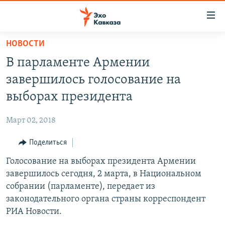
Accessibility
links
Вернуться
НОВОСТИ
к
НОВОСТИ
В парламенте Армении
основному
ТБИЛИСИ
содержанию
завершилось голосование на
СУХУМИ
Вернутся
выборах президента
к
ЦХИНВАЛИ
главной
Март 02, 2018
ВЕСЬ КАВКАЗ
навигации
Вернутся
Поделиться
ТЕМЫ
СЕВЕРНЫЙ КАВКАЗ
к
Голосование на выборах президента Армении
РУБРИКИ
АРМЕНИЯ
ПОЛИТИКА
поиску
завершилось сегодня, 2 марта, в Национальном
МУЛЬТИМЕДИА
АЗЕРБАЙДЖАН
ЭКОНОМИКА
НЕКРУГЛЫЙ СТОЛ
собрании (парламенте), передает из
АУДИО
законодательного органа страны корреспондент
ОБЩЕСТВО
ГОСТЬ НЕДЕЛИ
ВИДЕО
РИА Новости.
КУЛЬТУРА
ПОЗИЦИЯ
ФОТО
ПОДКАСТЫ
ПРИСОЕДИНЯЙТЕСЬ!