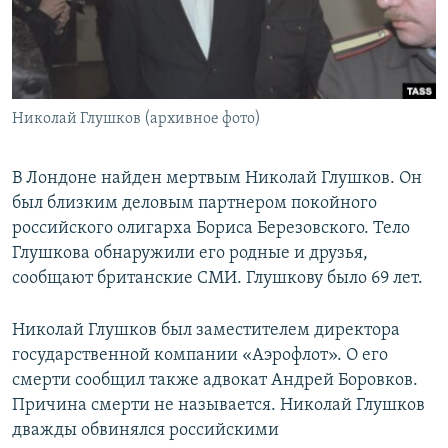
СПОРТ
БЛОГИ
АРХИВ РАДИОПРОГРАММЫ
МИР
ГОЛОСА
ЧИТАЕМ ПРЕССУ
Все сайты РСЕ/РС
Николай Глушков (архивное фото)
В Лондоне найден мертвым Николай Глушков. Он
был близким деловым партнером покойного
российского олигарха Бориса Березовского. Тело
Глушкова обнаружили его родные и друзья,
сообщают британские СМИ. Глушкову было 69 лет.
Николай Глушков был заместителем директора
государственной компании «Аэрофлот». О его
смерти сообщил также адвокат Андрей Боровков.
Причина смерти не называется. Николай Глушков
дважды обвинялся российскими