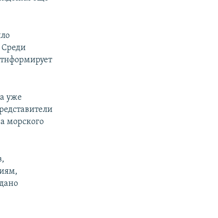
ыло
 Среди
итнформирует
а уже
представители
а морского
в,
иям,
едано