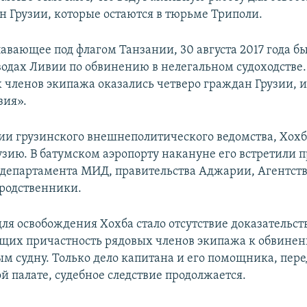
н Грузии, которые остаются в тюрьме Триполи.
авающее под флагом Танзании, 30 августа 2017 года б
водах Ливии по обвинению в нелегальном судоходстве.
 членов экипажа оказались четверо граждан Грузии, 
зия».
и грузинского внешнеполитического ведомства, Хохб
рузию. В батумском аэропорту накануне его встретили 
 департамента МИД, правительства Аджарии, Агентств
 родственники.
ля освобождения Хохба стало отсутствие доказательст
их причастность рядовых членов экипажа к обвинен
м судну. Только дело капитана и его помощника, пер
й палате, судебное следствие продолжается.