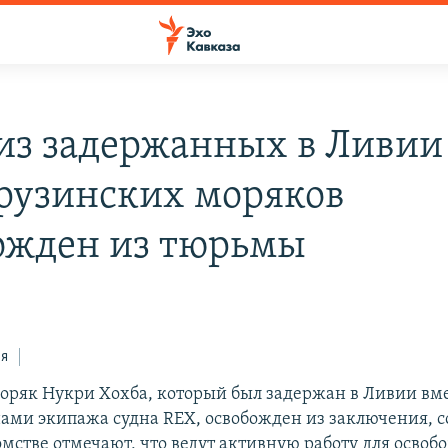
из задержанных в Ливии 
грузинских моряков
ожден из тюрьмы
ся
оряк Нукри Хохба, который был задержан в Ливии вме
ами экипажа судна REX, освобожден из заключения, 
домстве отмечают, что ведут активную работу для осво