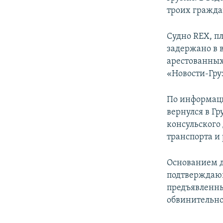
СПОРТ
БЛОГИ
АРХИВ РАДИОПРОГРАММЫ
троих гражда
МИР
ГОЛОСА
Судно REX, пл
ЧИТАЕМ ПРЕССУ
задержано в 
арестованных
«Новости-Гру
По информаци
вернулся в Г
консульского
транспорта и
Основанием д
подтверждающ
предъявленны
обвинительно