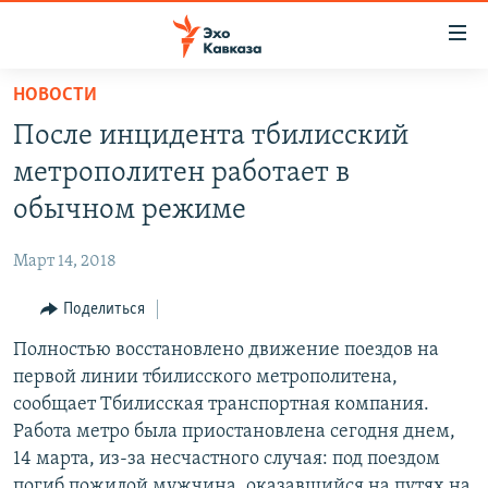
Accessibility
links
Вернуться
НОВОСТИ
к
НОВОСТИ
После инцидента тбилисский
основному
ТБИЛИСИ
содержанию
метрополитен работает в
СУХУМИ
Вернутся
обычном режиме
к
ЦХИНВАЛИ
главной
Март 14, 2018
ВЕСЬ КАВКАЗ
навигации
Вернутся
Поделиться
ТЕМЫ
СЕВЕРНЫЙ КАВКАЗ
к
Полностью восстановлено движение поездов на
РУБРИКИ
АРМЕНИЯ
ПОЛИТИКА
поиску
первой линии тбилисского метрополитена,
МУЛЬТИМЕДИА
АЗЕРБАЙДЖАН
ЭКОНОМИКА
НЕКРУГЛЫЙ СТОЛ
сообщает Тбилисская транспортная компания.
АУДИО
Работа метро была приостановлена сегодня днем,
ОБЩЕСТВО
ГОСТЬ НЕДЕЛИ
ВИДЕО
14 марта, из-за несчастного случая: под поездом
КУЛЬТУРА
ПОЗИЦИЯ
ФОТО
ПОДКАСТЫ
погиб пожилой мужчина, оказавшийся на путях на
ПРИСОЕДИНЯЙТЕСЬ!