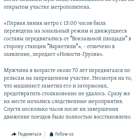
СПОРТ
БЛОГИ
АРХИВ РАДИОПРОГРАММЫ
открытом участке метрополитена.
МИР
ГОЛОСА
«Первая линия метро с 13:00 часов была
ЧИТАЕМ ПРЕССУ
Все сайты РСЕ/РС
переведена на зональный режим и движущиеся
составы передвигались от
"
Вокзальной площади
"
в
сторону станции
"
Варкетили
"
», - отмечено в
заявление, передает «Новости-Грузия».
Мужчина в возрасте около 70 лет передвигался по
рельсам на запрещенном участке. Несмотря на то,
что машинист заметил его и затормозил,
предотвратить столкновение не удалось. Сразу же
на месте начались следственные мероприятия.
Спустя несколько часов после их завершения
движение поездов было полностью восстановлено.
Поделиться
Follow us