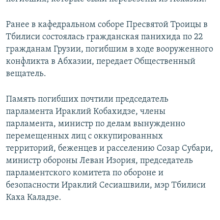
СПОРТ
БЛОГИ
АРХИВ РАДИОПРОГРАММЫ
Ранее в кафедральном соборе Пресвятой Троицы в
МИР
ГОЛОСА
Тбилиси состоялась гражданская панихида по 22
ЧИТАЕМ ПРЕССУ
Все сайты РСЕ/РС
гражданам Грузии, погибшим в ходе вооруженного
конфликта в Абхазии, передает Общественный
вещатель.
Память погибших почтили председатель
парламента Ираклий Кобахидзе, члены
парламента, министр по делам вынужденно
перемещенных лиц с оккупированных
территорий, беженцев и расселению Созар Субари,
министр обороны Леван Изория, председатель
парламентского комитета по обороне и
безопасности Ираклий Сесиашвили, мэр Тбилиси
Каха Каладзе.