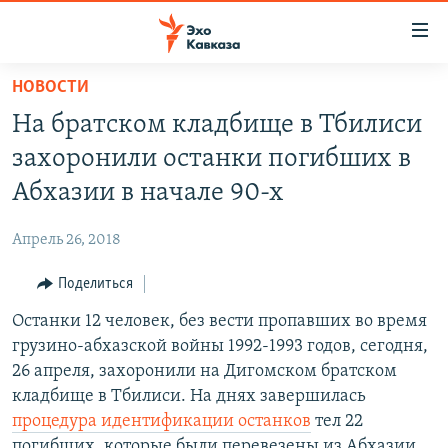
Accessibility
links
Вернуться
НОВОСТИ
к
НОВОСТИ
На братском кладбище в Тбилиси
основному
ТБИЛИСИ
содержанию
захоронили останки погибших в
СУХУМИ
Вернутся
Абхазии в начале 90-х
к
ЦХИНВАЛИ
главной
Апрель 26, 2018
ВЕСЬ КАВКАЗ
навигации
Вернутся
Поделиться
ТЕМЫ
СЕВЕРНЫЙ КАВКАЗ
к
Останки 12 человек, без вести пропавших во время
РУБРИКИ
АРМЕНИЯ
ПОЛИТИКА
поиску
грузино-абхазской войны 1992-1993 годов, сегодня,
МУЛЬТИМЕДИА
АЗЕРБАЙДЖАН
ЭКОНОМИКА
НЕКРУГЛЫЙ СТОЛ
26 апреля, захоронили на Дигомском братском
АУДИО
кладбище в Тбилиси. На днях завершилась
ОБЩЕСТВО
ГОСТЬ НЕДЕЛИ
ВИДЕО
процедура идентификации останков
тел 22
КУЛЬТУРА
ПОЗИЦИЯ
ФОТО
ПОДКАСТЫ
погибших, которые были перевезены из Абхазии.
ПРИСОЕДИНЯЙТЕСЬ!