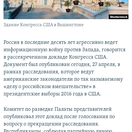
СПОРТ
БЛОГИ
АРХИВ РАДИОПРОГРАММЫ
МИР
ГОЛОСА
Здание Конгресса США в Вашингтоне
ЧИТАЕМ ПРЕССУ
Все сайты РСЕ/РС
Россия в последние десять лет агрессивно ведет
информационную войну против Запада, говорится
в рассекреченном докладе Конгресса США.
Документ был опубликован сегодня, 27 апреля, в
рамках расследования, которое ведут
американские законодатели по так называемому
«делу о российском вмешательстве» в
президентские выборы 2016 года в США.
Комитет по разведке Палаты представителей
опубликовал этот доклад после голосования по
вопросу о прекращении расследования.
Республиканцы, соблюдая партийную линию,