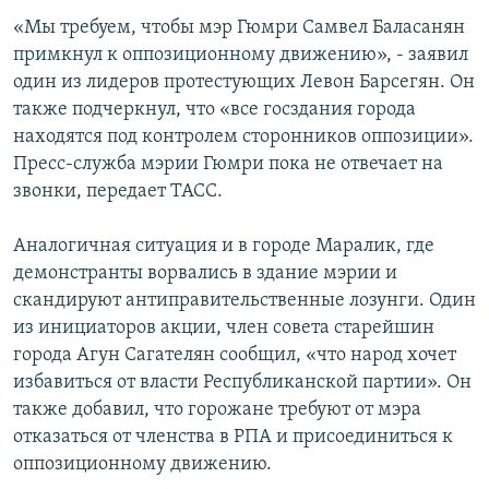
СПОРТ
БЛОГИ
АРХИВ РАДИОПРОГРАММЫ
«Мы требуем, чтобы мэр Гюмри Самвел Баласанян
примкнул к оппозиционному движению», - заявил
МИР
ГОЛОСА
один из лидеров протестующих Левон Барсегян. Он
ЧИТАЕМ ПРЕССУ
Все сайты РСЕ/РС
также подчеркнул, что «все госздания города
находятся под контролем сторонников оппозиции».
Пресс-служба мэрии Гюмри пока не отвечает на
звонки, передает ТАСС.
Аналогичная ситуация и в городе Маралик, где
демонстранты ворвались в здание мэрии и
скандируют антиправительственные лозунги. Один
из инициаторов акции, член совета старейшин
города Агун Сагателян сообщил, «что народ хочет
избавиться от власти Республиканской партии». Он
также добавил, что горожане требуют от мэра
отказаться от членства в РПА и присоединиться к
оппозиционному движению.