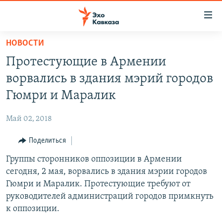
Accessibility
links
Вернуться
НОВОСТИ
к
НОВОСТИ
Протестующие в Армении
основному
ТБИЛИСИ
содержанию
ворвались в здания мэрий городов
СУХУМИ
Вернутся
Гюмри и Маралик
к
ЦХИНВАЛИ
главной
Май 02, 2018
ВЕСЬ КАВКАЗ
навигации
Вернутся
Поделиться
ТЕМЫ
СЕВЕРНЫЙ КАВКАЗ
к
Группы сторонников оппозиции в Армении
РУБРИКИ
АРМЕНИЯ
ПОЛИТИКА
поиску
сегодня, 2 мая, ворвались в здания мэрии городов
МУЛЬТИМЕДИА
АЗЕРБАЙДЖАН
ЭКОНОМИКА
НЕКРУГЛЫЙ СТОЛ
Гюмри и Маралик. Протестующие требуют от
АУДИО
руководителей администраций городов примкнуть
ОБЩЕСТВО
ГОСТЬ НЕДЕЛИ
ВИДЕО
к оппозиции.
КУЛЬТУРА
ПОЗИЦИЯ
ФОТО
ПОДКАСТЫ
ПРИСОЕДИНЯЙТЕСЬ!