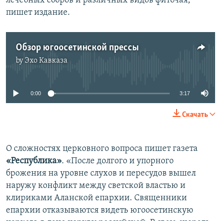
лечебных сборов и различных видов фиточая,
пишет издание.
Обзор югоосетинской прессы
by
Эхо Кавказа
No media source currently available
0:00
3:17
Скачать
О сложностях церковного вопроса пишет газета
«Республика»
. «После долгого и упорного
брожения на уровне слухов и пересудов вышел
наружу конфликт между светской властью и
клириками Аланской епархии. Священники
епархии отказываются видеть югоосетинскую