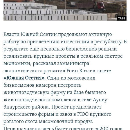
СПОРТ
БЛОГИ
АРХИВ РАДИОПРОГРАММЫ
МИР
ГОЛОСА
ЧИТАЕМ ПРЕССУ
Все сайты РСЕ/РС
Власти Южной Осетии продолжают активную
работу по привлечению инвестиций в республику. В
результате еще несколько бизнесменов решили
реализовать крупные проекты в реальном секторе
экономики, рассказал замминистра
экономического развития Роин Козаев газете
«Южная Осетия»
. Один из московских
бизнесменов намерен построить
животноводческую ферму на базе бывшего
животноводческого комплекса в селе Аунеу
Знаурского района. Проект предполагает
строительство фермы и завоз в РЮО крупного
рогатого скота мясомолочной породы.
Первоначально здесь будет содержаться 200 голов