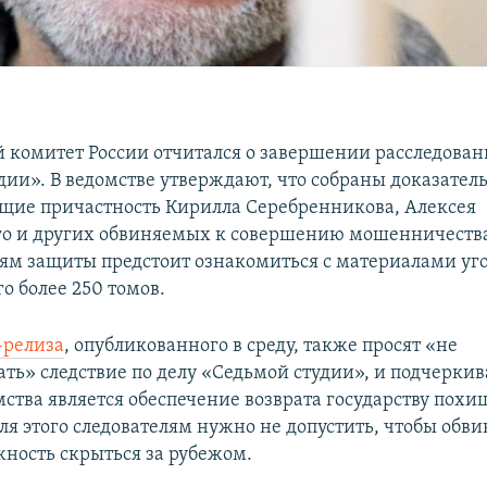
 комитет России отчитался о завершении расследован
дии». В ведомстве утверждают, что собраны доказатель
ие причастность Кирилла Серебренникова, Алексея
о и других обвиняемых к совершению мошенничеств
ям защиты предстоит ознакомиться с материалами уго
о более 250 томов.
-релиза
, опубликованного в среду, также просят «не
ть» следствие по делу «Седьмой студии», и подчеркив
мства является обеспечение возврата государству пох
ля этого следователям нужно не допустить, чтобы обв
ность скрыться за рубежом.