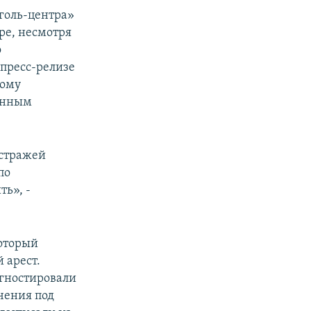
голь-центра»
ре, несмотря
о
 пресс-релизе
мому
венным
 стражей
по
ь», -
который
 арест.
агностировали
чения под