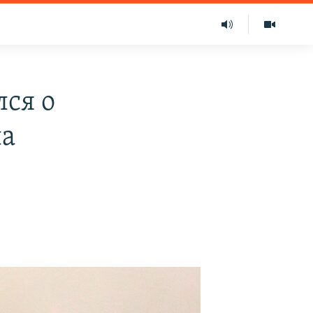
ся о
ла