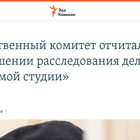
твенный комитет отчитал
шении расследования де
мой студии»
ся