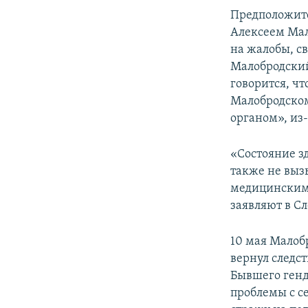
Предположите
Алексеем Мал
на жалобы, с
Малобродский
говорится, ч
Малобродском
органом», из
«Состояние з
также не выз
медицинским 
заявляют в С
10 мая Малоб
вернул следс
Бывшего генд
проблемы с с