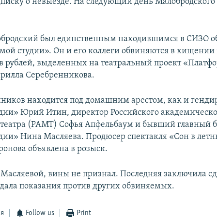
дписку о невыезде. На следующий день Малобродского
обродский был единственным находившимся в СИЗО 
ьмой студии». Он и его коллеги обвиняются в хищении
в рублей, выделенных на театральный проект «Платф
рилла Серебренникова.
ников находится под домашним арестом, как и генди
дии» Юрий Итин, директор Российского академическо
театра (РАМТ) Софья Апфельбаум и бывший главный б
дии» Нина Масляева. Продюсер спектакля «Сон в лет
ронова объявлена в розыск.
 Масляевой, вины не признал. Последняя заключила сд
 дала показания против других обвиняемых.
ся
Follow us
Print