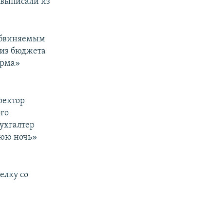
 выписали из
обвиняемым
 из бюджета
орма»
ректор
го
ухгалтер
нюю ночь»
елку со