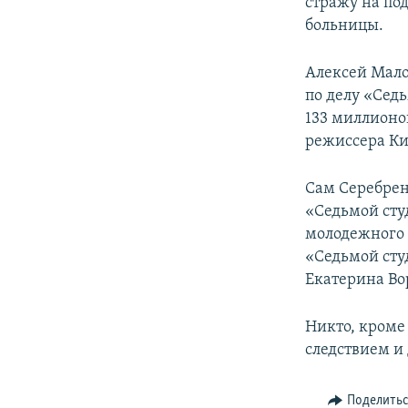
стражу на по
больницы.
Алексей Мал
по делу «Сед
133 миллионо
режиссера Ки
Сам Серебрен
«Седьмой сту
молодежного 
«Седьмой сту
Екатерина Во
Никто, кроме
следствием и
Поделить