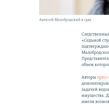
Алексей Малобродский в суде
Следственный
«Седьмой сту
подтверждающ
Малобродског
Представител
объем которог
Авторы
пресс
демонизирова
задачей ведо
имущества. Д
имели возмож