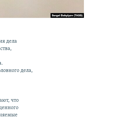
ия дела
ства,
а.
ловного дела,
ают, что
ищенного
иняемые