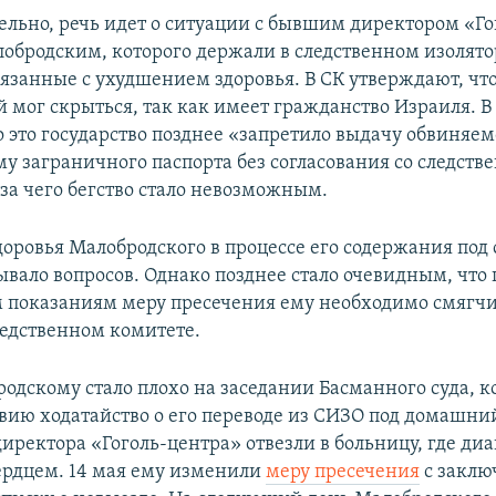
льно, речь идет о ситуации с бывшим директором «Го
обродским, которого держали в следственном изолято
вязанные с ухудшением здоровья. В СК утверждают, чт
 мог скрыться, так как имеет гражданство Израиля. В
то это государство позднее «запретило выдачу обвиняе
у заграничного паспорта без согласования со следст
-за чего бегство стало невозможным.
доровья Малобродского в процессе его содержания под
ывало вопросов. Однако позднее стало очевидным, что 
показаниям меру пресечения ему необходимо смягчит
ледственном комитете.
родскому стало плохо на заседании Басманного суда, 
твию ходатайство о его переводе из СИЗО под домашний
иректора «Гоголь-центра» отвезли в больницу, где ди
ердцем. 14 мая ему изменили
меру пресечения
с заклю