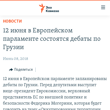
Accessibility
links
Вернуться
НОВОСТИ
к
НОВОСТИ
12 июня в Европейском
основному
ТБИЛИСИ
содержанию
парламенте состоятся дебаты по
СУХУМИ
Вернутся
Грузии
к
ЦХИНВАЛИ
главной
Июнь 08, 2018
ВЕСЬ КАВКАЗ
навигации
Вернутся
Поделиться
ТЕМЫ
СЕВЕРНЫЙ КАВКАЗ
к
12 июня в Европейском парламенте запланированы
РУБРИКИ
АРМЕНИЯ
ПОЛИТИКА
поиску
дебаты по Грузии. Перед депутатами выступит
МУЛЬТИМЕДИА
АЗЕРБАЙДЖАН
ЭКОНОМИКА
НЕКРУГЛЫЙ СТОЛ
вице-президент Еврокомиссии, верховный
АУДИО
представитель ЕС по внешней политике и
ОБЩЕСТВО
ГОСТЬ НЕДЕЛИ
ВИДЕО
безопасности Федерика Могерини, которая будет
КУЛЬТУРА
ПОЗИЦИЯ
ФОТО
ПОДКАСТЫ
говорить на тему «Оккупированные территории
ПРИСОЕДИНЯЙТЕСЬ!