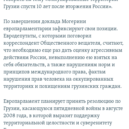
СПОРТ
БЛОГИ
АРХИВ РАДИОПРОГРАММЫ
Грузии спустя 10 лет после вторжения России».
МИР
ГОЛОСА
По завершении доклада Могерини
ЧИТАЕМ ПРЕССУ
Все сайты РСЕ/РС
европарламентарии зафиксируют свои позиции.
Евродепутаты, с которыми поговорил
корреспондент Общественного вещателя, считают,
что необходимо еще раз дать оценку агрессивным
действиям России, невыполнению ею взятых на
себя обязательств, а также нарушениям норм и
принципов международного права, фактам
нарушения прав человека на оккупированных
территориях и похищениям грузинских граждан.
Европарламент планирует принять резолюцию по
Грузии, касающуюся пятидневной войны в августе
2008 года, в которой выразит поддержку
территориальной целостности и суверенитету