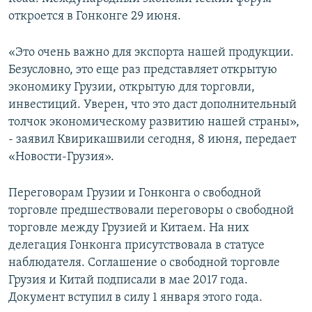
СПОРТ
БЛОГИ
АРХИВ РАДИОПРОГРАММЫ
откроется в Гонконге 29 июня.
МИР
ГОЛОСА
«Это очень важно для экспорта нашей продукции.
ЧИТАЕМ ПРЕССУ
Все сайты РСЕ/РС
Безусловно, это еще раз представляет открытую
экономику Грузии, открытую для торговли,
инвестиций. Уверен, что это даст дополнительный
толчок экономическому развитию нашей страны»,
- заявил Квирикашвили сегодня, 8 июня, передает
«Новости-Грузия».
Переговорам Грузии и Гонконга о свободной
торговле предшествовали переговоры о свободной
торговле между Грузией и Китаем. На них
делегация Гонконга присутствовала в статусе
наблюдателя. Соглашение о свободной торговле
Грузия и Китай подписали в мае 2017 года.
Документ вступил в силу 1 января этого года.