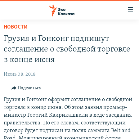
Accessibility
links
Вернуться
НОВОСТИ
к
НОВОСТИ
Грузия и Гонконг подпишут
основному
ТБИЛИСИ
содержанию
соглашение о свободной торговле
СУХУМИ
Вернутся
в конце июня
к
ЦХИНВАЛИ
главной
Июнь 08, 2018
ВЕСЬ КАВКАЗ
навигации
Вернутся
Поделиться
ТЕМЫ
СЕВЕРНЫЙ КАВКАЗ
к
Грузия и Гонконг оформят соглашение о свободной
РУБРИКИ
АРМЕНИЯ
ПОЛИТИКА
поиску
торговле в конце июня. Об этом заявил премьер-
МУЛЬТИМЕДИА
АЗЕРБАЙДЖАН
ЭКОНОМИКА
НЕКРУГЛЫЙ СТОЛ
министр Георгий Квирикашвили в ходе заседания
АУДИО
правительства. По его словам, соответствующий
ОБЩЕСТВО
ГОСТЬ НЕДЕЛИ
ВИДЕО
договор будет подписан на полях саммита Belt and
КУЛЬТУРА
ПОЗИЦИЯ
ФОТО
ПОДКАСТЫ
Road. Международный экономический форум
ПРИСОЕДИНЯЙТЕСЬ!