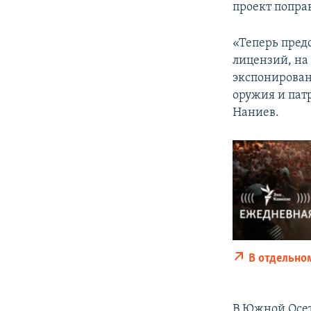
проект попра
«Теперь пред
лицензий, на
экспонирован
оружия и патр
Наниев.
В отдельно
В Южной Осет