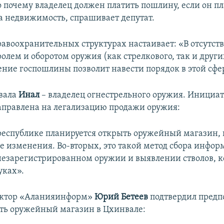
 почему владелец должен платить пошлину, если он пл
а недвижимость, спрашивает депутат.
равоохранительных структурах настаивает: «В отсутст
олем и оборотом оружия (как стрелкового, так и други
ение госпошлины позволит навести порядок в этой сфе
вала
Инал
– владелец огнестрельного оружия. Инициат
направлена на легализацию продажи оружия:
 республике планируется открыть оружейный магазин, и
ие изменения. Во-вторых, это такой метод сбора инфор
зарегистрированном оружии и выявлении стволов, 
уках».
актор «Аланияинформ»
Юрий Бетеев
подтвердил предп
ть оружейный магазин в Цхинвале: