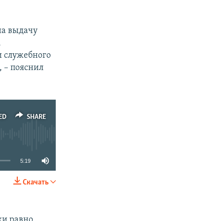
на выдачу
,
и служебного
, – пояснил
ED
SHARE
5:19
Скачать
SHARE
ки равно