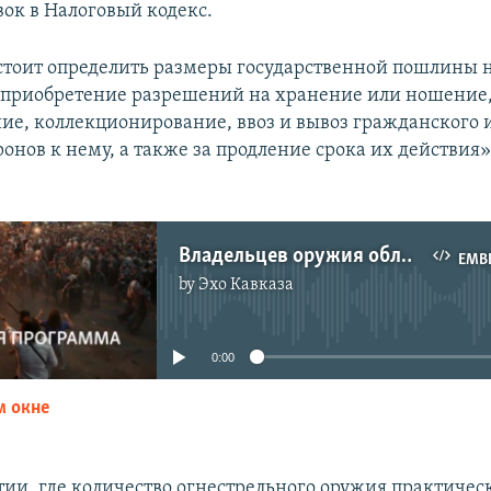
вок в Налоговый кодекс.
стоит определить размеры государственной пошлины 
 приобретение разрешений на хранение или ношение
ие, коллекционирование, ввоз и вывоз гражданского 
онов к нему, а также за продление срока их действия»
Владельцев оружия обложат пошлиной
EMB
by
Эхо Кавказа
No media source currently available
0:00
м окне
EMBED
ии, где количество огнестрельного оружия практичес