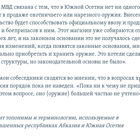
МВД связана с тем, что в Южной Осетии нет ни одног
т в продаже охотничьего или нарезного оружия. Внесе
ьство будет способствовать официальному ввозу и про
 и боеприпасов к ним. Этот магазин уже собираются о
х лет, и на законном основании это не получалось сде
ия изменений, когда появятся законные основания, м
ально приобретать и хранить оружие. Это хотели сдел
структуры, но законодательной основы не было».
мои собеседники сходятся во мнении, что в вопросах 
ия порядок пока не наведен. «Пока ни к чему не при
 этом вопросе, оно (оружие) большей частью не учтено
ит топонимы и терминологию, используемые в
ашенных республиках Абхазия и Южная Осетия