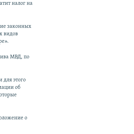
атит налог на
вие законных
х видов
ре».
ива МВД, по
 для этого
мации об
которые
оложение о