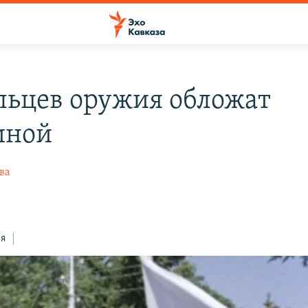
льцев оружия обложат
иной
ва
ся