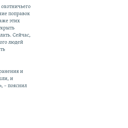
о охотничьего
ние поправок
даже этих
ткрыть
лать. Сейчас,
ного людей
ать
хранения и
шли, и
», – пояснил