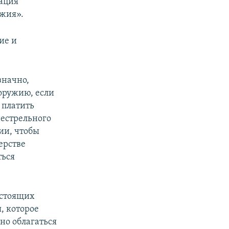
ация
ужия».
ие и
значно,
оружию, если
н платить
нестрельного
ии, чтобы
ерстве
ться
остоящих
, которое
но облагаться