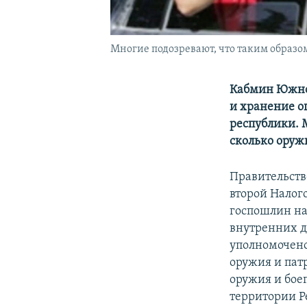
Многие подозревают, что таким образом
Кабмин Южно
и хранение о
республики. 
сколько оружи
Правительств
второй Налог
госпошлин на
внутренних 
уполномочено
оружия и пат
оружия и боеп
территории Р