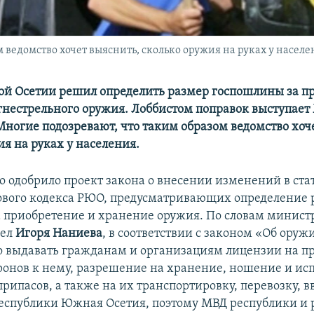
 ведомство хочет выяснить, сколько оружия на руках у населе
й Осетии решил определить размер госпошлины за п
гнестрельного оружия. Лоббистом поправок выступает
Многие подозревают, что таким образом ведомство хоч
я на руках у населения.
о одобрило проект закона о внесении изменений в ста
ового кодекса РЮО, предусматривающих определение 
 приобретение и хранение оружия. По словам минист
дел
Игоря Наниева
, в соответствии с законом «Об ору
 выдавать гражданам и организациям лицензии на п
ронов к нему, разрешение на хранение, ношение и ис
рипасов, а также на их транспортировку, перевозку, вв
еспублики Южная Осетия, поэтому МВД республики и 