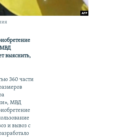
ния
риобретение
 МВД
ет выяснить,
тью 360 части
размеров
ра
жии», МВД
риобретение
пользование
оз и вывоз с
разработало