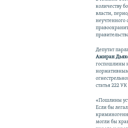
количеству б
власти, пери
неучтенного 
правоохранит
правительств
Депутат парл
Амиран Дьяк
госпошлины н
нормативным
огнестрельно
статья 222 УК
«Пошлины уст
Если бы лега
криминогенно
могли бы хра