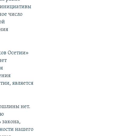
т инициативы
ное число
ой
ния
ков Осетии»
нет
ым
ения
тии, является
ошлины нет.
ию
 закона,
ьности нашего