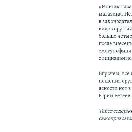
«Инициатива 
магазина. Не
в законодател
видов оружия
больше четыре
после внесен
смогут офици
официальные 
Впрочем, все 
ношения оруж
ясности нет в
Юрий Бетеев.
Текст содерж
самопровозгл