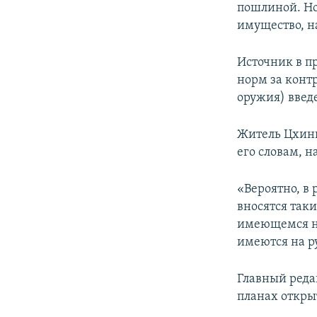
пошлиной. Но
имущество, н
Источник в п
норм за контр
оружия) введ
Житель Цхин
его словам, 
«Вероятно, в
вносятся так
имеющемся не
имеются на р
Главный ред
планах откры