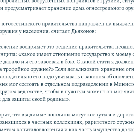
вопролитных вооруженных конфликтов с Грузией, ситу
 и предусматривает хранение дома огнестрельного ор
 югоосетинского правительства направлен на выявлен
оружия у населения, считает Дьяконов:
селение воспримет это решение правительства неодно
инципа: «какое имеет отношение государство к моему 
е давало и я его завоевал в бою. С какой стати я долже
а трофейное оружие?» Если легализовать хранение ог
конодательно его надо увязывать с законом об ополчен
жия мог состоять в отдельном подразделении в Минист
другом ведомстве, чтобы в нужный момент он мог яви
для защиты своей родины».
орит, что вводимые пошлины могут коснуться и дорог
хранящихся в частных коллекциях, раритетного оружия
дметом капиталовложения и как часть имущества долж