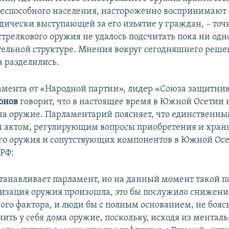
оеспособного населения, настороженно воспринимаю
одически выступающей за его изъятие у граждан, – точ
стрелкового оружия не удалось подсчитать пока ни одн
ельной структуре. Мнения вокруг сегодняшнего реше
а разделились.
амента от «Народной партии», лидер «Союза защитни
онов
говорит, что в настоящее время в Южной Осетии 
а оружие. Парламентарий поясняет, что единственн
 актом, регулирующим вопросы приобретения и хран
го оружия и сопутствующих компонентов в Южной Осе
 РФ:
анавливает парламент, но на данный момент такой п
лизация оружия произошла, это бы послужило снижен
го фактора, и люди бы с полным основанием, не боясь
нить у себя дома оружие, поскольку, исходя из ментал