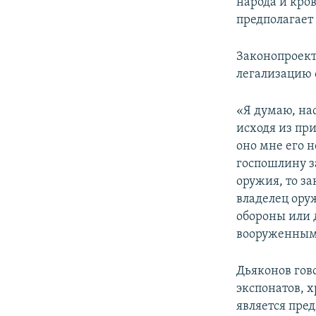
народа и кро
предполагает
Законопроект
легализацию 
«Я думаю, на
исходя из пр
оно мне его н
госпошлину з
оружия, то за
владелец ору
обороны или 
вооруженным 
Дьяконов гов
экспонатов, 
является пре