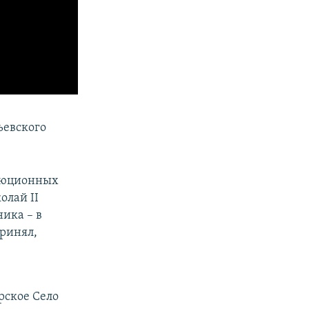
ьевского
олюционных
олай II
ника – в
принял,
рское Село