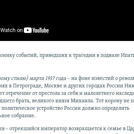
нику событий, приведших к трагедии в подвале Ипат
вому стилю) марта 1917 года
– на фоне известий о рев
ях в Петрограде, Москве и других городах России Ник
т отречение от престола за себя и малолетнего наслед
дшего брата, великого князя Михаила. Тот корону не 
о политическое устройство России должно определить
ьное собрание.
та
– отрекшийся император возвращается к семье в Ца