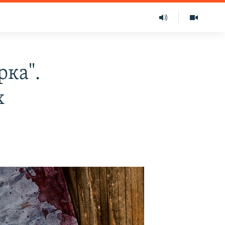
рка".
х