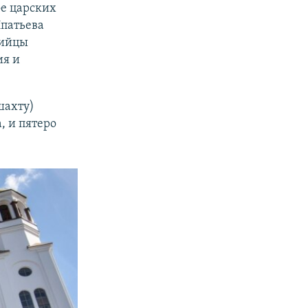
ое царских
Ипатьева
бийцы
ия и
шахту)
, и пятеро