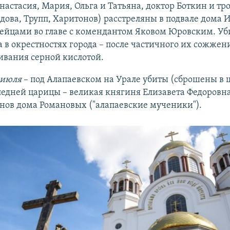
настасия, Мария, Ольга и Татьяна, доктор Боткин и тр
дова, Трупп, Харитонов) расстреляны в подвале дома 
ейцами во главе с комендантом Яковом Юровским. У
а в окрестностях города – после частичного их сожжен
ивания серной кислотой.
 июля
– под Алапаевском на Урале убиты (сброшены в 
ледней царицы – великая княгиня Елизавета Федоровна
нов дома Романовых ("алапаевские мученики").