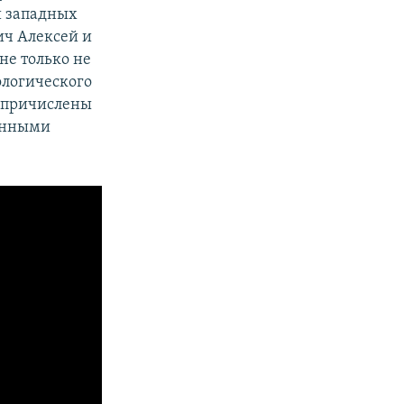
и западных
ич Алексей и
 не только не
еологического
и причислены
венными