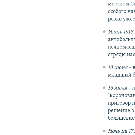
местном Со
особого на
резко ужес
Июнь 1918 
антибольше
полномасш
отряды нас
13 июня
– 
младший бр
16 июля
– п
"коронован
приговор н
решение о
большевист
Ночь на 17