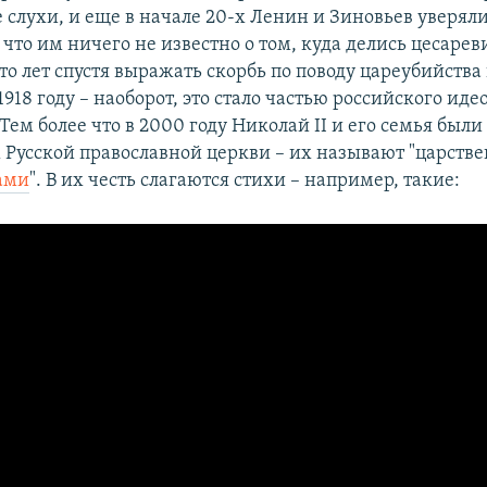
 слухи, и еще в начале 20-х Ленин и Зиновьев уверял
что им ничего не известно о том, куда делись цесарев
Сто лет спустя выражать скорбь по поводу цареубийства
 1918 году – наоборот, это стало частью российского ид
Тем более что в 2000 году Николай II и его семья был
х Русской православной церкви – их называют "царст
ами
". В их честь слагаются стихи – например, такие: