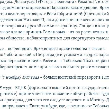
радом. До августа 1917 года "полковник Романов", его 
 под домашним арестом в Царскосельском дворце. Вре
тво ведет переговоры с Великобританией (британский
родственник Николая II, они даже внешне весьма похо
и отправки царской семьи за границу. Лондон в конц
ся от планов принять Романовых – из-за роста левых 
ом обществе, неблагоприятных для свергнутого самод
та
– по решению Временного правительства в связи с
ой обстановкой в Петрограде и угрозами в адрес царс
ых перевозят в глубь России – в Тобольск. Там они ра
бернаторском доме при весьма вольном режиме соде
 (7 ноября) 1917 года
– большевистский переворот в Пет
8 года
– ВЦИК (формально высший орган государствен
режиме) принимает постановление об устройстве суда
ератором, для чего его следует перевезти в Москву. 
направляют в Екатеринбург, где, в отличие от Тобольск