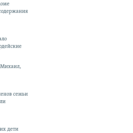
доме
 содержания
ало
рдейские
 Михаил,
ленов семьи
 ли
 их дети