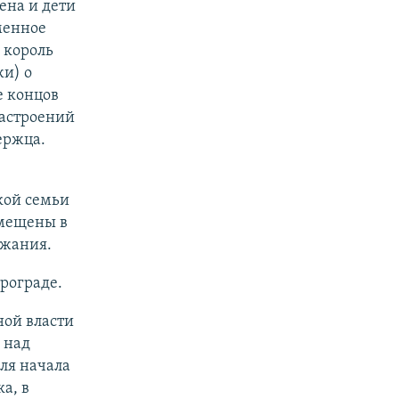
жена и дети
менное
 король
жи) о
е концов
настроений
ержца.
кой семьи
змещены в
ржания.
рограде.
ной власти
 над
Для начала
а, в