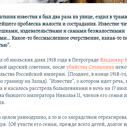
атания известия я был два раза на улице, ездил в трамв
ейшего проблеска жалости и сострадания. Известие чи
мешками, издевательствами и самыми безжалостными
и… Какое-то бессмысленное очерствение, какая-то п
тью
".
л об июльских днях 1918 года в Петрограде
Владимир 
й царский советник, после
убийства Столыпина
неко
льства Российской империи. (Позднее, в конце 1918-го
 границу на Запад). "Известие", о котором идет речь,
а и касалось расстрела большевиками в ночь на 17 июл
ва бывшего императора Николая II, членов его семьи 
х.
в целом равнодушно, а то и со злорадством отреагирова
ря. (Об участи его семьи, прежде всего детей, долгое 