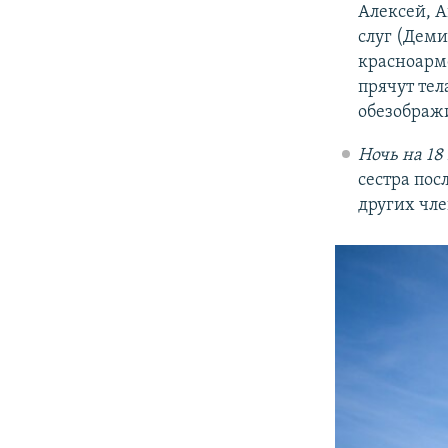
Алексей, А
слуг (Деми
красноарм
прячут тел
обезображ
Ночь на 18
сестра пос
других чле