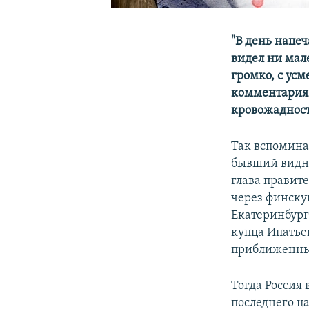
"
В день напеч
видел ни мал
громко, с ус
комментариям
кровожаднос
Так вспомина
бывший видны
глава правите
через финскую
Екатеринбург
купца Ипатье
приближенны
Тогда Россия 
последнего ца