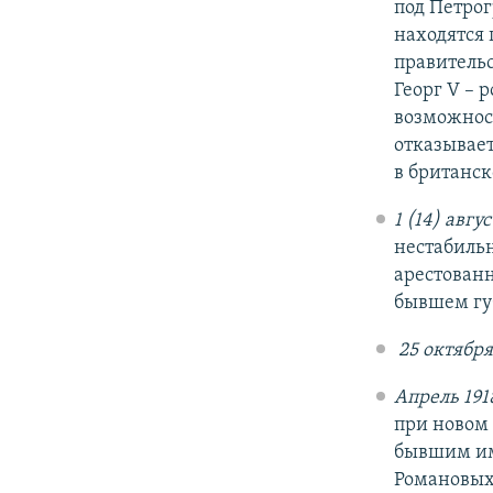
под Петрог
находятся
правительс
Георг V – 
возможност
отказывает
в британск
1 (14) авгус
нестабильн
арестованн
бывшем гу
​
25 октября
Апрель 191
при новом 
бывшим имп
Романовых 