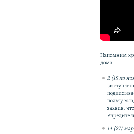
Напомним хро
дома.
2 (15 по но
выступлени
подписывае
пользу мла
заявив, чт
Учредител
14 (27) мар