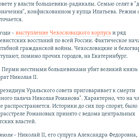
вете у власти большевики-радикалы. Семью селят в "
значения", конфискованном у купца Ипатьева. Режим
точается.
года
–
выступление Чехословацкого корпуса
и ряд
вистских восстаний по всей России. Фактическое нач
табной гражданской войны. Чехословацкие и белогва
тупают, помимо прочих городов, на Екатеринбург.
в Перми местными большевиками убит великий князь
ат Николая II.
резидиум Уральского совета приговаривает к смерти
ного палача Николая Романова". Характерно, что на ч
е распространяется. Историки до сих пор спорят, было
 расстреле Романовых принято с ведома центральных
ских властей.
 июля
– Николай II, его супруга Александра Федоровна,