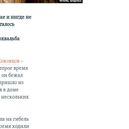
ае и нигде не
талось
охвальба
Коковцов
–
торое время
, он бежал
 пришло из
я в доме
и нескольких
ла на гибель
время ходили