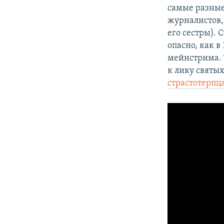
самые разные
журналистов, 
его сестры). 
опасно, как в
мейнстрима. 
к лику святы
страстотерпц