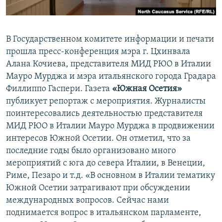
СПОРТ
БЛОГИ
АРХИВ РАДИОПРОГРАММЫ
МИР
ГОЛОСА
В Государственном комитете информации и печати
ЧИТАЕМ ПРЕССУ
Все сайты РСЕ/РС
прошла пресс-конференция мэра г. Цхинвала
Алана Кочиева, представителя МИД РЮО в Италии
Мауро Мурджа и мэра итальянского города Градара
Филлиппо Гаспери. Газета
«Южная Осетия»
публикует репортаж с мероприятия. Журналисты
поинтересовались деятельностью представителя
МИД РЮО в Италии Мауро Мурджа в продвижении
интересов Южной Осетии. Он отметил, что за
последние годы было организовано много
мероприятий с юга до севера Италии, в Венеции,
Риме, Пезаро и т.д. «В основном в Италии тематику
Южной Осетии затрагивают при обсуждении
международных вопросов. Сейчас нами
поднимается вопрос в итальянском парламенте,