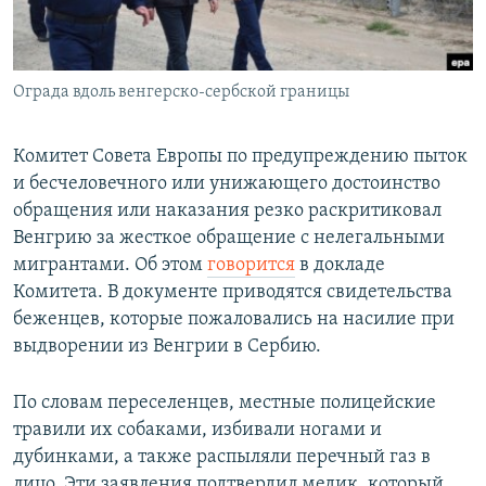
СПОРТ
БЛОГИ
АРХИВ РАДИОПРОГРАММЫ
МИР
ГОЛОСА
Ограда вдоль венгерско-сербской границы
ЧИТАЕМ ПРЕССУ
Все сайты РСЕ/РС
Комитет Совета Европы по предупреждению пыток
и бесчеловечного или унижающего достоинство
обращения или наказания резко раскритиковал
Венгрию за жесткое обращение с нелегальными
мигрантами. Об этом
говорится
в докладе
Комитета. В документе приводятся свидетельства
беженцев, которые пожаловались на насилие при
выдворении из Венгрии в Сербию.
По словам переселенцев, местные полицейские
травили их собаками, избивали ногами и
дубинками, а также распыляли перечный газ в
лицо. Эти заявления подтвердил медик, который