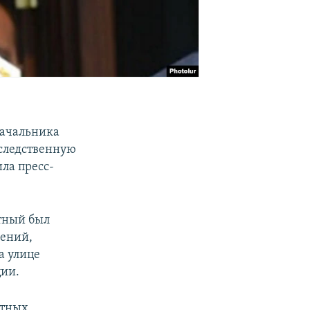
ачальника
следственную
ила пресс-
тный был
вений,
а улице
ции.
стных