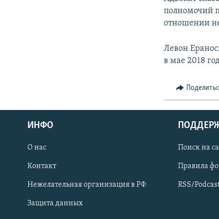
полномочий по
отношении не
Левон Еранос
в мае 2018 го
Поделить
ИНФО
ПОДДЕР
О нас
Поиск на с
ПРИСОЕДИНЯЙТЕСЬ!
Контакт
Правила ф
Нежелательная организация в РФ
RSS/Podcas
Защита данных
Все сайты РСЕ/РС