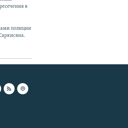
пресечения в
ками полиции
 Саркисяна.