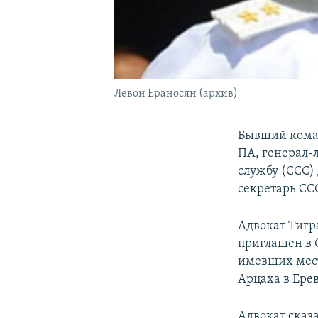
Левон Ераносян (архив)
Бывший кома
ПА, генерал-
службу (ССС) 
секретарь С
Адвокат Тигр
приглашен в 
имевших место
Арцаха в Ере
Адвокат сказ