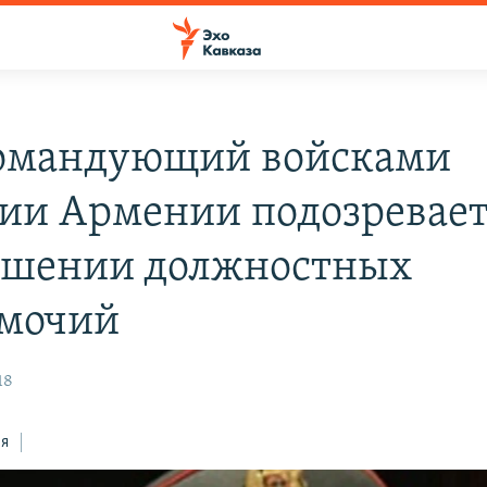
омандующий войсками
ии Армении подозревает
шении должностных
мочий
18
ся