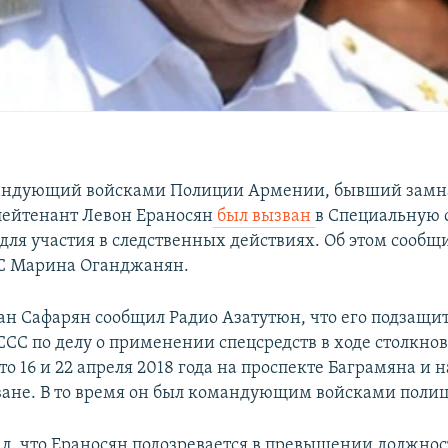
ндующий войсками Полиции Армении, бывший замн
лейтенант Левон Ераносян
был вызван
в Специальную 
для участия в следственных действиях. Об этом сообщ
СС Марина Оганджанян.
ан Сафарян сообщил Радио Азатутюн, что его подзащи
ССС по делу о применении спецсредств в ходе столкно
 16 и 22 апреля 2018 года на проспекте Баграмяна и н
ване. В то время он был командующим войсками поли
ал, что Ераносян подозревается в превышении должно