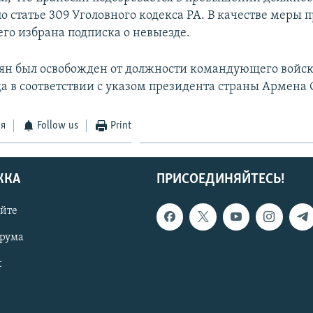
 статье 309 Уголовного кодекса РА. В качестве меры 
го избрана подписка о невыезде.
ян был освобожден от должности командующего войс
да в соответствии с указом президента страны Армена
ся
Follow us
Print
ЖКА
ПРИСОЕДИНЯЙТЕСЬ!
айте
орума
t