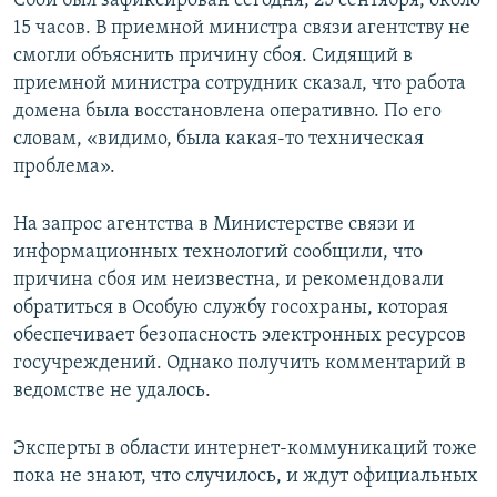
Сбой был зафиксирован сегодня, 25 сентября, около
СПОРТ
БЛОГИ
АРХИВ РАДИОПРОГРАММЫ
15 часов. B приемной министра связи агентству не
смогли объяснить причину сбоя. Сидящий в
МИР
ГОЛОСА
приемной министра сотрудник сказал, что работа
ЧИТАЕМ ПРЕССУ
Все сайты РСЕ/РС
домена была восстановлена оперативно. По его
словам, «видимо, была какая-то техническая
проблема».
На запрос агентства в Министерстве связи и
информационных технологий сообщили, что
причина сбоя им неизвестна, и рекомендовали
обратиться в Особую службу госохраны, которая
обеспечивает безопасность электронных ресурсов
госучреждений. Однако получить комментарий в
ведомстве не удалось.
Эксперты в области интернет-коммуникаций тоже
пока не знают, что случилось, и ждут официальных