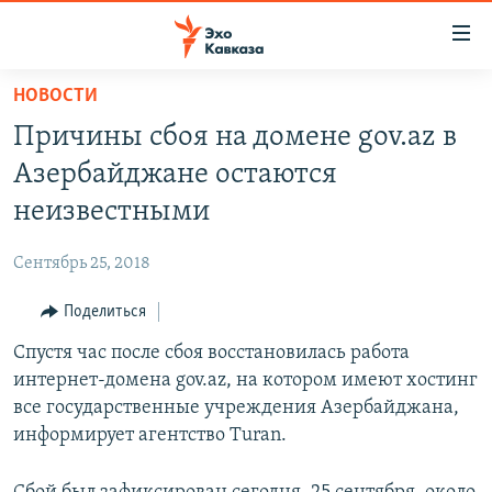
Accessibility
links
Вернуться
НОВОСТИ
к
НОВОСТИ
Причины сбоя на домене gov.az в
основному
ТБИЛИСИ
содержанию
Азербайджане остаются
СУХУМИ
Вернутся
неизвестными
к
ЦХИНВАЛИ
главной
Сентябрь 25, 2018
ВЕСЬ КАВКАЗ
навигации
Вернутся
Поделиться
ТЕМЫ
СЕВЕРНЫЙ КАВКАЗ
к
Спустя час после сбоя восстановилась работа
РУБРИКИ
АРМЕНИЯ
ПОЛИТИКА
поиску
интернет-домена gov.az, на котором имеют хостинг
МУЛЬТИМЕДИА
АЗЕРБАЙДЖАН
ЭКОНОМИКА
НЕКРУГЛЫЙ СТОЛ
все государственные учреждения Азербайджана,
АУДИО
информирует агентство Turan.
ОБЩЕСТВО
ГОСТЬ НЕДЕЛИ
ВИДЕО
КУЛЬТУРА
ПОЗИЦИЯ
ФОТО
ПОДКАСТЫ
ПРИСОЕДИНЯЙТЕСЬ!