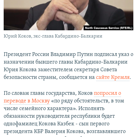
СПОРТ
БЛОГИ
АРХИВ РАДИОПРОГРАММЫ
МИР
ГОЛОСА
ЧИТАЕМ ПРЕССУ
Все сайты РСЕ/РС
Юрий Коков, экс-глава Кабардино-Балкарии
Президент России Владимир Путин подписал указ о
назначении бывшего главы Кабардино-Балкарии
Юрия Кокова заместителем секретаря Совета
безопасности страны, сообщается на
сайте Кремля
.
По словам главы государства, Коков
попросил о
переводе в Москву
«по ряду обстоятельств, в том
числе семейного характера». Исполнять
обязанности руководителя республики будет
однофамилец Кокова Казбек - сын первого
президента КБР Валерия Кокова, возглавлявшего