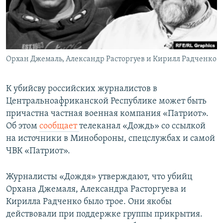
СПОРТ
БЛОГИ
АРХИВ РАДИОПРОГРАММЫ
МИР
ГОЛОСА
ЧИТАЕМ ПРЕССУ
Все сайты РСЕ/РС
Орхан Джемаль, Александр Расторгуев и Кирилл Радченко
К убийсву российских журналистов в
Центральноафриканской Республике может быть
причастна частная военная компания «Патриот».
Об этом
сообщает
телеканал «Дождь» со ссылкой
на источники в Минобороны, спецслужбах и самой
ЧВК «Патриот».
Журналисты «Дождя» утверждают, что убийц
Орхана Джемаля, Александра Расторгуева и
Кирилла Радченко было трое. Они якобы
действовали при поддержке группы прикрытия.