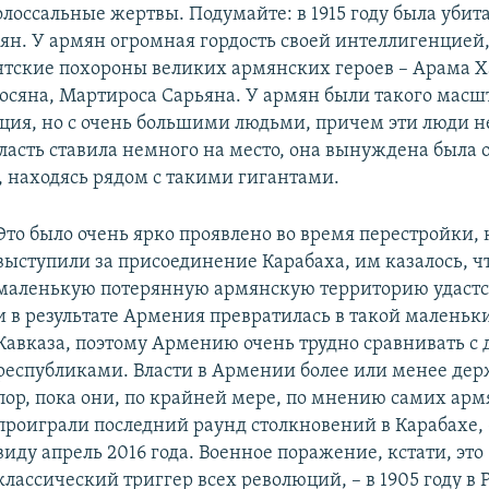
олоссальные жертвы. Подумайте: в 1915 году была убит
ян. У армян огромная гордость своей интеллигенцией
нтские похороны великих армянских героев – Арама Х
осяна, Мартироса Сарьяна. У армян были такого масш
ция, но с очень большими людьми, причем эти люди не
ласть ставила немного на место, она вынуждена была 
, находясь рядом с такими гигантами.
Это было очень ярко проявлено во время перестройки,
выступили за присоединение Карабаха, им казалось, чт
маленькую потерянную армянскую территорию удастся
и в результате Армения превратилась в такой маленьк
Кавказа, поэтому Армению очень трудно сравнивать с
республиками. Власти в Армении более или менее дер
пор, пока они, по крайней мере, по мнению самих арм
проиграли последний раунд столкновений в Карабахе, 
виду апрель 2016 года. Военное поражение, кстати, это
классический триггер всех революций, – в 1905 году в