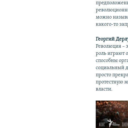
предположени
революционно
можно называ
какого-то зап
Георгий Дерл
Революция – 
роль играют о
способны орга
социальный д
просто прекр
протестную м
власти.