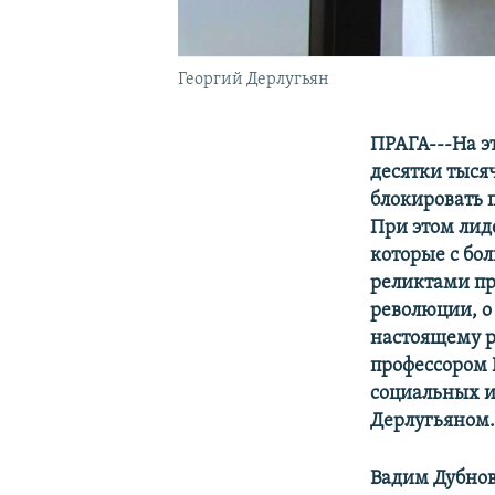
Георгий Дерлугьян
ПРАГА---На э
десятки тыся
блокировать 
При этом лид
которые с бо
реликтами пр
революции, о
настоящему р
профессором 
социальных и
Дерлугьяном
Вадим Дубно