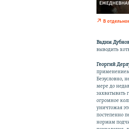
В отдельно
Вадим Дубно
выводить хоть
Георгий Дерл
применением 
Безусловно, 
мере до неда
захватывать 
огромное кол
уничтожая это
постепенно п
нормам подчи