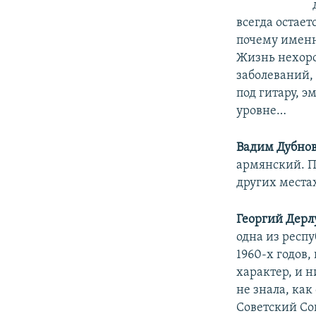
всегда остает
почему именн
Жизнь нехоро
заболеваний,
под гитару, 
уровне…
Вадим Дубнов
армянский. П
других местах
Георгий Дерл
одна из респ
1960-х годов
характер, и н
не знала, как
Советский Со