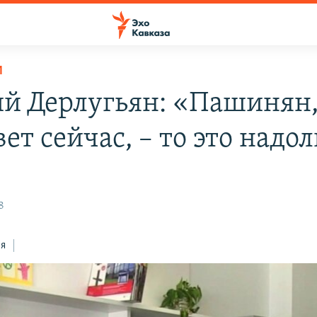
И
ий Дерлугьян: «Пашинян,
т сейчас, – то это надол
8
ся