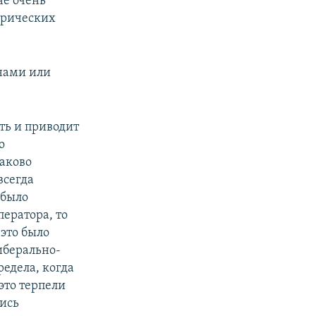
не очень
торических
нами или
ть и приводит
о
аково
всегда
 было
ператора, то
 это было
иберально-
редела, когда
это терпели
лись