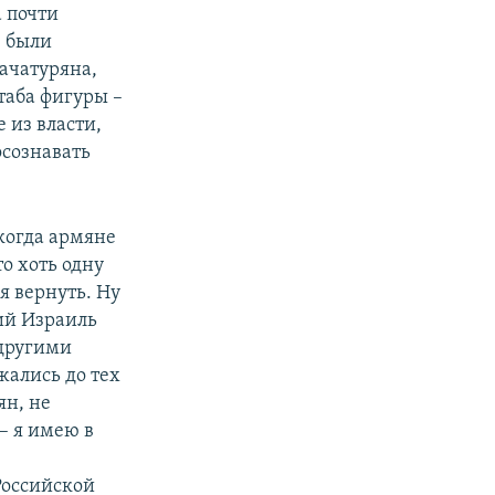
а почти
, были
ачатуряна,
таба фигуры –
 из власти,
осознавать
 когда армяне
о хоть одну
 вернуть. Ну
ий Израиль
 другими
жались до тех
ян, не
– я имею в
 Российской