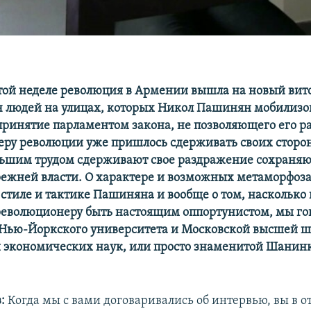
той неделе революция в Армении вышла на новый вито
ч людей на улицах, которых Никол Пашинян мобилизо
принятие парламентом закона, не позволяющего его ра
еру революции уже пришлось сдерживать своих сторо
льшим трудом сдерживают свое раздражение сохраня
ежней власти. О характере и возможных метаморфоза
 стиле и тактике Пашиняна и вообще о том, насколько
еволюционеру быть настоящим оппортунистом, мы го
Нью-Йоркского университета и Московской высшей 
 экономических наук, или просто знаменитой Шанинк
.
в:
Когда мы с вами договаривались об интервью, вы в о