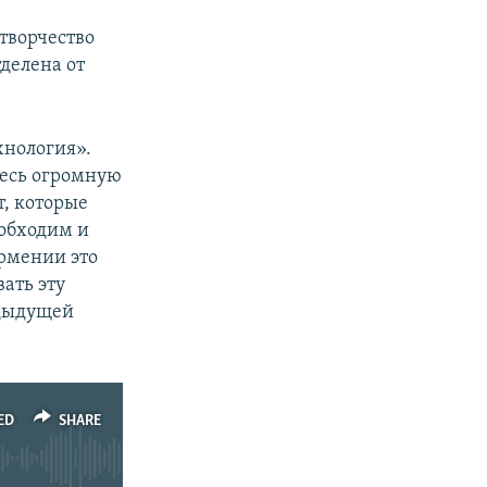
творчество
делена от
хнология».
десь огромную
т, которые
еобходим и
рмении это
ать эту
едыдущей
ED
SHARE