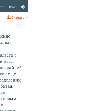
19:51
Скачать
SHARE
можно
сства?
власти с
е масс.
по крайней
 как еще
пределении
збивая,
щая
то новым
 и