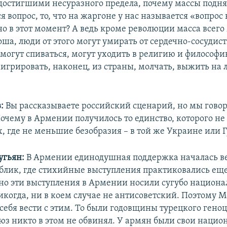
достигшими несуразного предела, почему массы поднял
ся вопрос, то, что на жаргоне у нас называется «вопрос
о в этот момент? А ведь кроме революции масса всего
ша, люди от этого могут умирать от сердечно-сосудис
 могут спиваться, могут уходить в религию и философи
эмигрировать, наконец, из страны, молчать, выжить на
:
Вы рассказываете российский сценарий, но мы гово
очему в Армении получилось то единство, которого не
, где не меньшие безобразия – в той же Украине или 
угьян:
В Армении единодушная поддержка началась ве
ублик, где стихийные выступления практиковались ещ
, но эти выступления в Армении носили сугубо национ
икогда, ни в коем случае не антисоветский. Поэтому 
 себя вести с этим. То были годовщины турецкого геноци
юз никто в этом не обвинял. У армян были свои наци