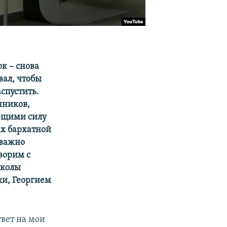
к – снова
вал, чтобы
спустить.
нников,
ющими силу
х бархатной
 важно
ворим с
школы
и, Георгием
твет на мои