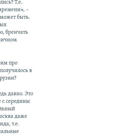
ись? Т.е.
 времени», –
 может быть.
тых
ю, бренчать
 личном
рим про
 получилось в
Грузии?
дь давно. Это
е с середины
альный
Москва даже
да, т.е.
ональные