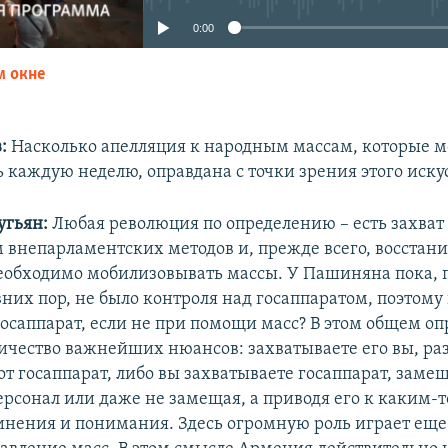
0:00
м окне
EMBED
в:
Насколько апелляция к народным массам, которые 
 каждую неделю, оправдана с точки зрения этого иску
угьян:
Любая революция по определению – есть захват 
внепарламентских методов и, прежде всего, восстани
необходимо мобилизовывать массы. У Пашиняна пока, 
вних пор, не было контроля над госаппаратом, поэтому
госаппарат, если не при помощи масс? В этом общем о
ичество важнейших нюансов: захватываете его вы, ра
т госаппарат, либо вы захватываете госаппарат, заме
ерсонал или даже не замещая, а приводя его к каким-
нения и понимания. Здесь огромную роль играет еще