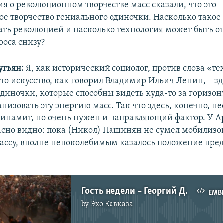
я о революционном творчестве масс сказали, что это
е творчество гениального одиночки. Насколько такое 
ть революцией и насколько технология может быть от
роса снизу?
угьян:
Я, как исторический социолог, против слова «те
это искусство, как говорил Владимир Ильич Ленин, – з
диночки, которые способны видеть куда-то за горизон
низовать эту энергию масс. Так что здесь, конечно, н
инамит, но очень нужен и направляющий фактор. У А
асно видно: пока (Никол) Пашинян не сумел мобилизов
ассу, вполне непоколебимым казалось положение пр
Гость недели – Георгий Дерлугьян
EMB
by
Эхо Кавказа
No media source currently available