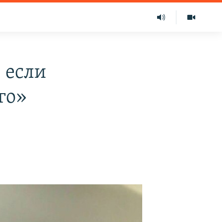
 если
го»