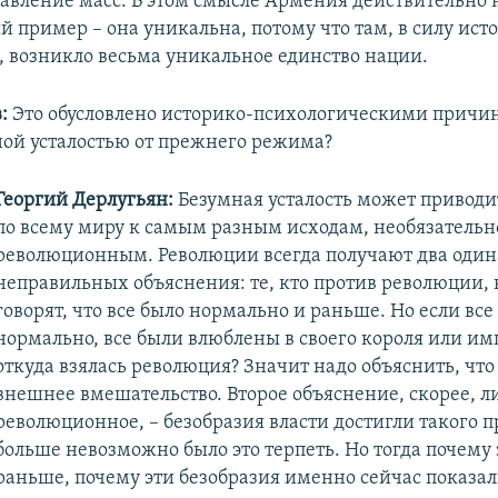
давление масс. В этом смысле Армения действительно 
й пример – она уникальна, потому что там, в силу ис
в, возникло весьма уникальное единство нации.
в:
Это обусловлено историко-психологическими причи
ной усталостью от прежнего режима?
Георгий Дерлугьян:
Безумная усталость может приводи
по всему миру к самым разным исходам, необязательн
революционным. Революции всегда получают два один
неправильных объяснения: те, кто против революции, 
говорят, что все было нормально и раньше. Но если все
нормально, все были влюблены в своего короля или им
откуда взялась революция? Значит надо объяснить, что
внешнее вмешательство. Второе объяснение, скорее, л
революционное, – безобразия власти достигли такого п
больше невозможно было это терпеть. Но тогда почему 
раньше, почему эти безобразия именно сейчас показа